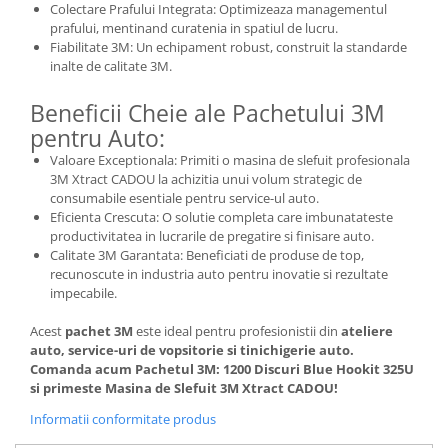
Colectare Prafului Integrata: Optimizeaza managementul
prafului, mentinand curatenia in spatiul de lucru.
Fiabilitate 3M: Un echipament robust, construit la standarde
inalte de calitate 3M.
Beneficii Cheie ale Pachetului 3M
pentru Auto:
Valoare Exceptionala: Primiti o masina de slefuit profesionala
3M Xtract CADOU la achizitia unui volum strategic de
consumabile esentiale pentru service-ul auto.
Eficienta Crescuta: O solutie completa care imbunatateste
productivitatea in lucrarile de pregatire si finisare auto.
Calitate 3M Garantata: Beneficiati de produse de top,
recunoscute in industria auto pentru inovatie si rezultate
impecabile.
Acest
pachet 3M
este ideal pentru profesionistii din
ateliere
auto, service-uri de vopsitorie si tinichigerie auto.
Comanda acum Pachetul 3M: 1200 Discuri Blue Hookit 325U
si primeste Masina de Slefuit 3M Xtract CADOU!
Informatii conformitate produs