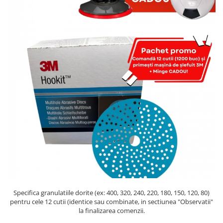
Protectie piele
Protectie vizuala
Vopsire
Sisteme si pahare PPS
Pahare de amestec
Curatare
Tinichigerie
Specifica granulatiile dorite (ex: 400, 320, 240, 220, 180, 150, 120, 80)
pentru cele 12 cutii (identice sau combinate, in sectiunea "Observatii"
la finalizarea comenzii.