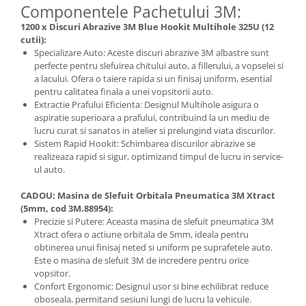
Componentele Pachetului 3M:
1200 x Discuri Abrazive 3M Blue Hookit Multihole 325U (12
cutii):
Specializare Auto: Aceste discuri abrazive 3M albastre sunt
perfecte pentru slefuirea chitului auto, a fillerului, a vopselei si
a lacului. Ofera o taiere rapida si un finisaj uniform, esential
pentru calitatea finala a unei vopsitorii auto.
Extractie Prafului Eficienta: Designul Multihole asigura o
aspiratie superioara a prafului, contribuind la un mediu de
lucru curat si sanatos in atelier si prelungind viata discurilor.
Sistem Rapid Hookit: Schimbarea discurilor abrazive se
realizeaza rapid si sigur, optimizand timpul de lucru in service-
ul auto.
CADOU: Masina de Slefuit Orbitala Pneumatica 3M Xtract
(5mm, cod 3M.88954):
Precizie si Putere: Aceasta masina de slefuit pneumatica 3M
Xtract ofera o actiune orbitala de 5mm, ideala pentru
obtinerea unui finisaj neted si uniform pe suprafetele auto.
Este o masina de slefuit 3M de incredere pentru orice
vopsitor.
Confort Ergonomic: Designul usor si bine echilibrat reduce
oboseala, permitand sesiuni lungi de lucru la vehicule.