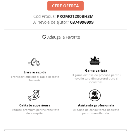
CERE OFERTA
Cod Produs:
PROMO1200BH3M
Ai nevoie de ajutor?
0374996999
Adauga la Favorite
Gama variata
Livrare rapida
O gama extinsa de produse pentru
Transport eficient si rapid in toata
nevoile tale din sectorul auto si
Romania.
industrial.
Calitate superioara
Asistenta profesionala
Produse premium pentru rezultate
Ai parte de consultanta dedicata
de exceptie.
pentru nevoile tale.