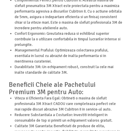
Complementul Perfect pentru Cubitron II: Aceasta masina de
slefuit pneumatica 3M Xtract este proiectata pentru a maximiza
performanta agresiva a discurilor Cubitron II. Cu o actiune orbitala
de 5mm, asigura o indepartare eficienta si un finisaj consistent
chiar si la viteze mari. Este o masina de slefuit profesionala 3M de
incredere pentru atelierele auto.
Confort Ergonomic: Greutatea redusa si echilibrul superior
contribuie la o utilizare confortabila in timpul lucrarilor intense si
prelungite.
Managementul Prafului: Optimizeaza colectarea prafului,
esentiala in lucrul cu abrazivi de inalta performanta si in
mentinerea curateniei.
Durabilitate 3M: Un echipament robust, construit la cele mai
inalte standarde de calitate 3M.
Beneficii Cheie ale Pachetului
Premium 3M pentru Auto:
Viteza si Eficienta Fara Egal: Obtineti o masina de slefuit
profesionala 3M Xtract CADOU care completeaza perfect cele
mai rapide discuri abrazive 3M Cubitron II in service-ul auto.
Reducere Substantiala a Costurilor: Investiti inteligent in
consumabile de top si primiti un echipament valoros gratuit.
Calitate 3M Garantata: Beneficiati de produse de elita,