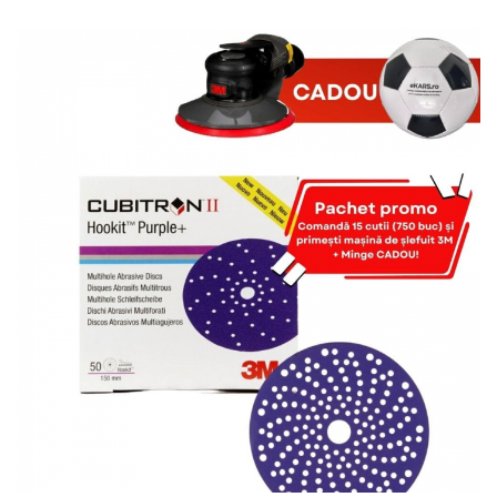
Protectie piele
Protectie vizuala
Vopsire
Sisteme si pahare PPS
Pahare de amestec
Curatare
Tinichigerie