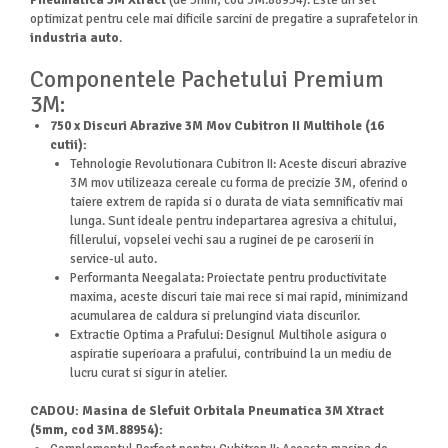
Pneumatica 3M Xtract
(de 5mm, cod 3M.88954). Este un set
optimizat pentru cele mai dificile sarcini de pregatire a suprafetelor in
industria auto
.
Componentele Pachetului Premium
3M:
750 x Discuri Abrazive 3M Mov Cubitron II Multihole (16
cutii):
Tehnologie Revolutionara Cubitron II: Aceste discuri abrazive
3M mov utilizeaza cereale cu forma de precizie 3M, oferind o
taiere extrem de rapida si o durata de viata semnificativ mai
lunga. Sunt ideale pentru indepartarea agresiva a chitului,
fillerului, vopselei vechi sau a ruginei de pe caroserii in
service-ul auto.
Performanta Neegalata: Proiectate pentru productivitate
maxima, aceste discuri taie mai rece si mai rapid, minimizand
acumularea de caldura si prelungind viata discurilor.
Extractie Optima a Prafului: Designul Multihole asigura o
aspiratie superioara a prafului, contribuind la un mediu de
lucru curat si sigur in atelier.
CADOU: Masina de Slefuit Orbitala Pneumatica 3M Xtract
(5mm, cod 3M.88954):