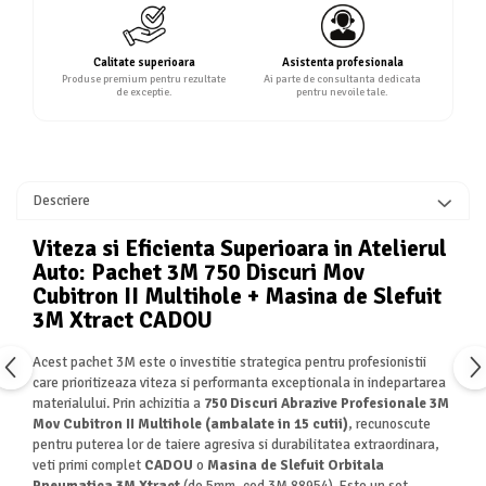
Calitate superioara
Asistenta profesionala
Produse premium pentru rezultate
Ai parte de consultanta dedicata
de exceptie.
pentru nevoile tale.
Descriere
Viteza si Eficienta Superioara in Atelierul
Auto: Pachet 3M 750 Discuri Mov
Cubitron II Multihole + Masina de Slefuit
3M Xtract CADOU
Acest pachet 3M este o investitie strategica pentru profesionistii
care prioritizeaza viteza si performanta exceptionala in indepartarea
materialului. Prin achizitia a
750 Discuri Abrazive Profesionale 3M
Mov Cubitron II Multihole (ambalate in 15 cutii)
, recunoscute
pentru puterea lor de taiere agresiva si durabilitatea extraordinara,
veti primi complet
CADOU
o
Masina de Slefuit Orbitala