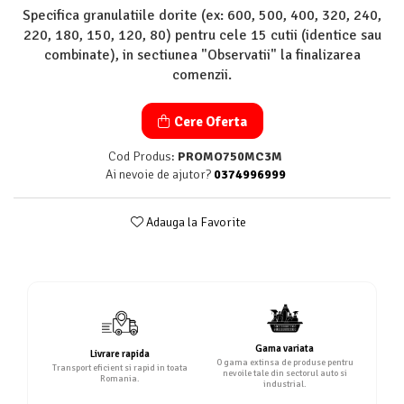
Specifica granulatiile dorite (ex: 600, 500, 400, 320, 240,
220, 180, 150, 120, 80) pentru cele 15 cutii (identice sau
combinate), in sectiunea "Observatii" la finalizarea
comenzii.
Cere Oferta
Cod Produs:
PROMO750MC3M
Ai nevoie de ajutor?
0374996999
Adauga la Favorite
Gama variata
Livrare rapida
O gama extinsa de produse pentru
Transport eficient si rapid in toata
nevoile tale din sectorul auto si
Romania.
industrial.