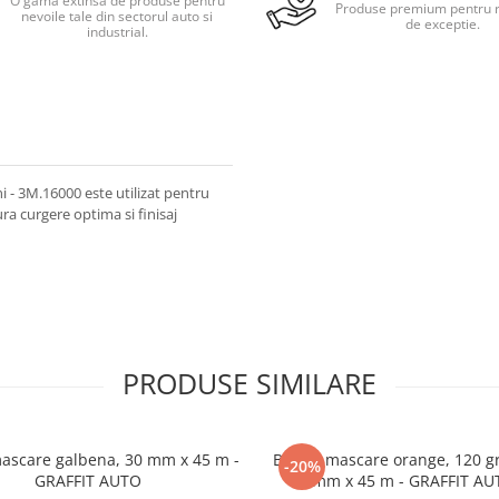
O gama extinsa de produse pentru
Produse premium pentru r
nevoile tale din sectorul auto si
de exceptie.
industrial.
i - 3M.16000 este utilizat pentru
ura curgere optima si finisaj
PRODUSE SIMILARE
ascare galbena, 30 mm x 45 m -
Banda mascare orange, 120 gr
-20%
GRAFFIT AUTO
mm x 45 m - GRAFFIT AU