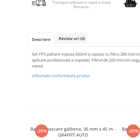
Transport eficient si rapid in toata
Romania.
Review-uri
(0)
Descriere
Set PPS pahare vopsea 650ml si capace cu filtru 200 micron
aplicare profesionala a vopselei. Filtrul de 200 microni asig
neted.
Informatii conformitate produs
Banda mascare galbena, 36 mm x 45 m -
Banda m
-20%
-20%
GRAFFIT AUTO