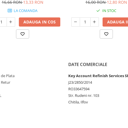
16,66 RON
13,33 RON
16,00 RON
12,80 RON
LA COMANDA
IN STOC
ADAUGA IN COS
ADAUGA I
DATE COMERCIALE
 de Plata
Key Account Refinish Services S
e Retur
J23/2850/2014
RO33647594
L
Str. Rudeni nr. 103
Chitila, Ilfov