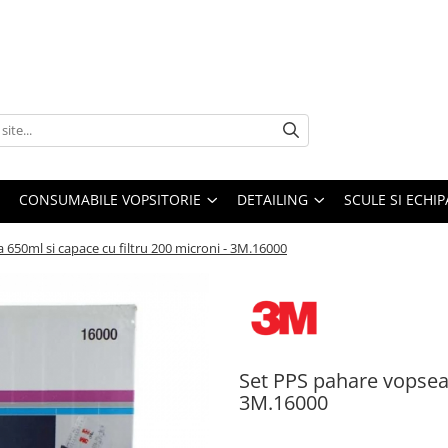
CONSUMABILE VOPSITORIE
DETAILING
SCULE SI ECHI
650ml si capace cu filtru 200 microni - 3M.16000
Set PPS pahare vopsea 
3M.16000