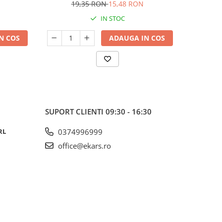
19,35 RON
15,48 RON
18
IN STOC
N COS
ADAUGA IN COS
SUPORT CLIENTI
09:30 - 16:30
RL
0374996999
office@ekars.ro