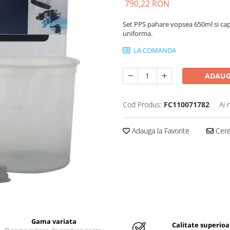
790,22 RON
Set PPS pahare vopsea 650ml si capa
uniforma.
LA COMANDA
ADAUG
Cod Produs:
FC110071782
Ai 
Adauga la Favorite
Cere 
Gama variata
Calitate superioa