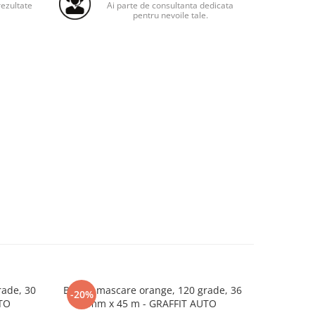
ezultate
Ai parte de consultanta dedicata
pentru nevoile tale.
ade, 30
Banda mascare orange, 120 grade, 36
Banda dubl
-20%
-30%
TO
mm x 45 m - GRAFFIT AUTO