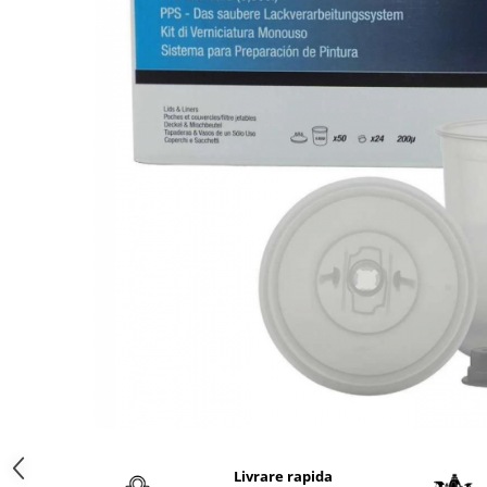
Protectie piele
Protectie vizuala
Vopsire
Sisteme si pahare PPS
Pahare de amestec
Curatare
Tinichigerie
Livrare rapida