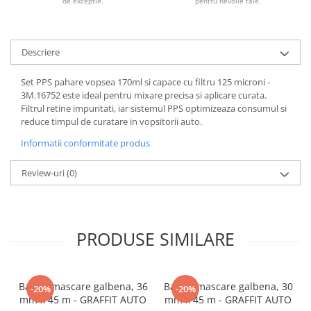
de exceptie.
pentru nevoile tale.
Descriere
Set PPS pahare vopsea 170ml si capace cu filtru 125 microni -
3M.16752 este ideal pentru mixare precisa si aplicare curata.
Filtrul retine impuritati, iar sistemul PPS optimizeaza consumul si
reduce timpul de curatare in vopsitorii auto.
Informatii conformitate produs
Review-uri
(0)
PRODUSE SIMILARE
Banda mascare galbena, 36
Banda mascare galbena, 30
-20%
-20%
mm x 45 m - GRAFFIT AUTO
mm x 45 m - GRAFFIT AUTO