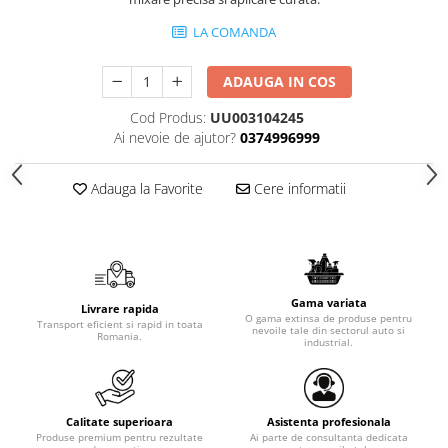
LA COMANDA
ADAUGA IN COS
Cod Produs:
UU003104245
Ai nevoie de ajutor?
0374996999
Adauga la Favorite
Cere informatii
Gama variata
Livrare rapida
O gama extinsa de produse pentru
Transport eficient si rapid in toata
nevoile tale din sectorul auto si
Romania.
industrial.
Calitate superioara
Asistenta profesionala
Produse premium pentru rezultate
Ai parte de consultanta dedicata