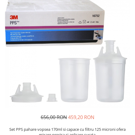
Protectie piele
Protectie vizuala
Vopsire
Sisteme si pahare PPS
Pahare de amestec
Curatare
Tinichigerie
656,00 RON
459,20 RON
Set PPS pahare vopsea 170ml si capace cu filtru 125 microni ofera
mixare precisa si aplicare curata.