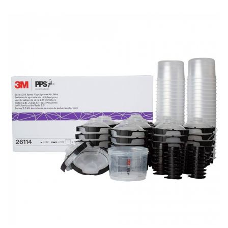
Protectie piele
Protectie vizuala
Vopsire
Sisteme si pahare PPS
Pahare de amestec
Curatare
Tinichigerie