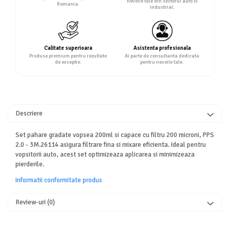
nevoile tale din sectorul auto si
Romania.
industrial.
Calitate superioara
Asistenta profesionala
Produse premium pentru rezultate
Ai parte de consultanta dedicata
de exceptie.
pentru nevoile tale.
Descriere
Set pahare gradate vopsea 200ml si capace cu filtru 200 microni, PPS
2.0 - 3M.26114 asigura filtrare fina si mixare eficienta. Ideal pentru
vopsitorii auto, acest set optimizeaza aplicarea si minimizeaza
pierderile.
Informatii conformitate produs
Review-uri
(0)