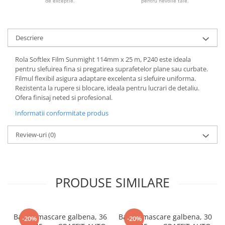
de exceptie.
pentru nevoile tale.
Descriere
Rola Softlex Film Sunmight 114mm x 25 m, P240 este ideala
pentru slefuirea fina si pregatirea suprafetelor plane sau curbate.
Filmul flexibil asigura adaptare excelenta si slefuire uniforma.
Rezistenta la rupere si blocare, ideala pentru lucrari de detaliu.
Ofera finisaj neted si profesional.
Informatii conformitate produs
Review-uri
(0)
PRODUSE SIMILARE
Banda mascare galbena, 36
Banda mascare galbena, 30
-20%
-20%