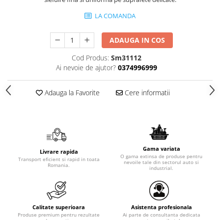
LA COMANDA
ADAUGA IN COS
Cod Produs:
Sm31112
Ai nevoie de ajutor?
0374996999
Adauga la Favorite
Cere informatii
Gama variata
Livrare rapida
O gama extinsa de produse pentru
Transport eficient si rapid in toata
nevoile tale din sectorul auto si
Romania.
industrial.
Calitate superioara
Asistenta profesionala
Produse premium pentru rezultate
Ai parte de consultanta dedicata