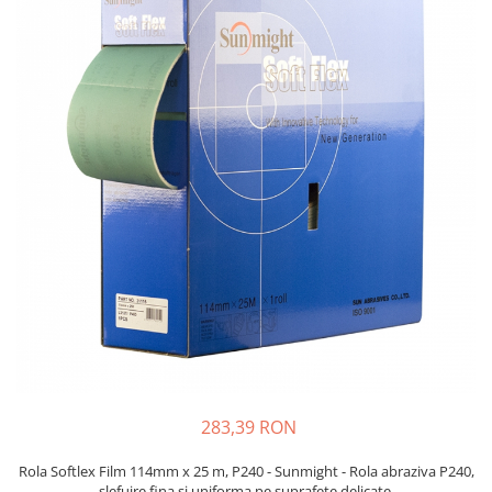
Protectie piele
Protectie vizuala
Vopsire
Sisteme si pahare PPS
Pahare de amestec
Curatare
Tinichigerie
283,39 RON
Rola Softlex Film 114mm x 25 m, P240 - Sunmight - Rola abraziva P240,
slefuire fina si uniforma pe suprafete delicate.