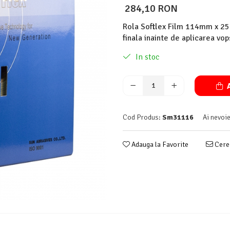
284,10 RON
Rola Softlex Film 114mm x 25 
finala inainte de aplicarea vop
In stoc
A
Cod Produs:
Sm31116
Ai nevoie
Adauga la Favorite
Cere 