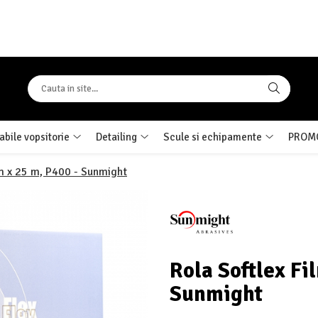
bile vopsitorie
Detailing
Scule si echipamente
PROMO
m x 25 m, P400 - Sunmight
Rola Softlex F
Sunmight