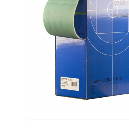
Protectie piele
Protectie vizuala
Vopsire
Sisteme si pahare PPS
Pahare de amestec
Curatare
Tinichigerie