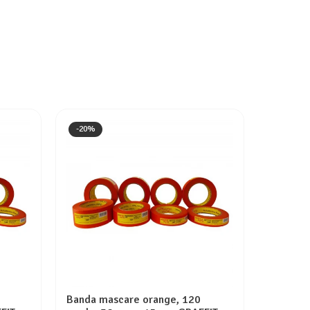
-20%
-30%
Banda mascare orange, 120
Banda du