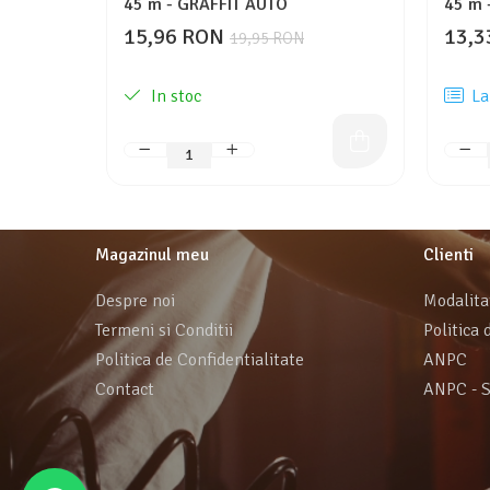
45 m - GRAFFIT AUTO
45 m 
15,96 RON
13,3
19,95 RON
In stoc
La
Magazinul meu
Clienti
Despre noi
Modalita
Termeni si Conditii
Politica 
Politica de Confidentialitate
ANPC
Contact
ANPC - 