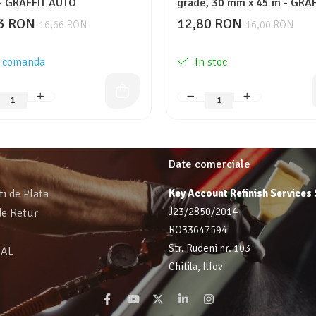
- GRAFFIT AUTO
grade, 30 mm x 45 m - GRAF
AUTO
3 RON
12,80 RON
16,66 RON
16,00 RON
 comanda
In stoc
Date comerciale
ti de Plata
Key Account Refinish Services
J23/2850/2014
de Retur
RO33647594
Str. Rudeni nr. 103
SAL
Chitila, Ilfov