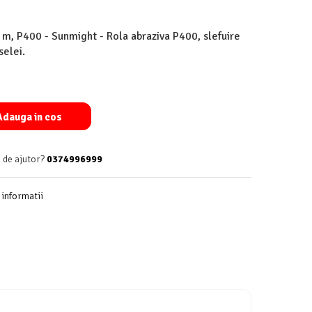
m, P400 - Sunmight - Rola abraziva P400, slefuire
selei.
dauga in cos
 de ajutor?
0374996999
informatii