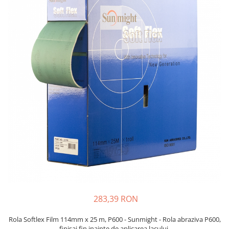
Protectie piele
Protectie vizuala
Vopsire
Sisteme si pahare PPS
Pahare de amestec
Curatare
Tinichigerie
283,39 RON
Rola Softlex Film 114mm x 25 m, P600 - Sunmight - Rola abraziva P600,
finisaj fin inainte de aplicarea lacului.