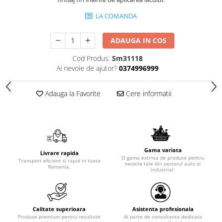
LA COMANDA
ADAUGA IN COS
Cod Produs:
Sm31118
Ai nevoie de ajutor?
0374996999
Adauga la Favorite
Cere informatii
Gama variata
Livrare rapida
O gama extinsa de produse pentru
Transport eficient si rapid in toata
nevoile tale din sectorul auto si
Romania.
industrial.
Calitate superioara
Asistenta profesionala
Produse premium pentru rezultate
Ai parte de consultanta dedicata