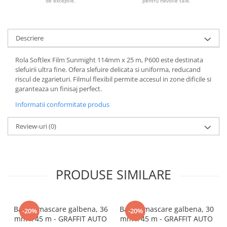
de exceptie.
pentru nevoile tale.
Descriere
Rola Softlex Film Sunmight 114mm x 25 m, P600 este destinata
slefuirii ultra fine. Ofera slefuire delicata si uniforma, reducand
riscul de zgarieturi. Filmul flexibil permite accesul in zone dificile si
garanteaza un finisaj perfect.
Informatii conformitate produs
Review-uri
(0)
PRODUSE SIMILARE
Banda mascare galbena, 36
Banda mascare galbena, 30
-20%
-20%
mm x 45 m - GRAFFIT AUTO
mm x 45 m - GRAFFIT AUTO