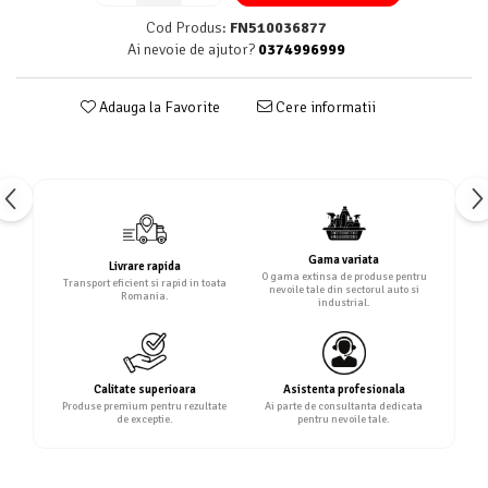
Cod Produs:
FN510036877
Ai nevoie de ajutor?
0374996999
Adauga la Favorite
Cere informatii
Gama variata
Livrare rapida
O gama extinsa de produse pentru
Transport eficient si rapid in toata
nevoile tale din sectorul auto si
Romania.
industrial.
Calitate superioara
Asistenta profesionala
Produse premium pentru rezultate
Ai parte de consultanta dedicata
de exceptie.
pentru nevoile tale.