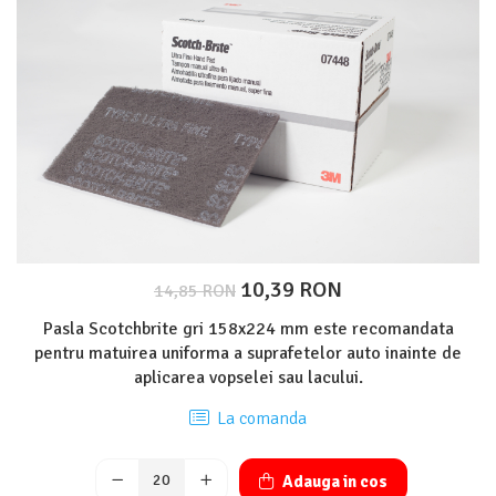
Protectie piele
Protectie vizuala
Vopsire
Sisteme si pahare PPS
Pahare de amestec
Curatare
Tinichigerie
10,39 RON
14,85 RON
Pasla Scotchbrite gri 158x224 mm este recomandata
pentru matuirea uniforma a suprafetelor auto inainte de
aplicarea vopselei sau lacului.
La comanda
Adauga in cos