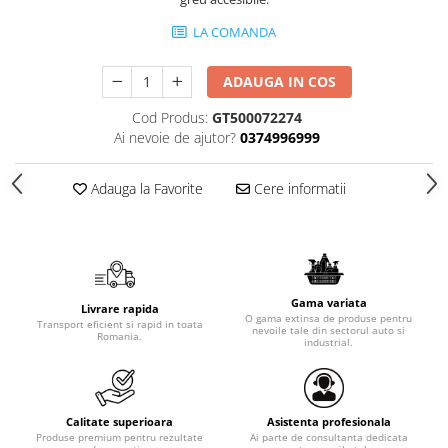
LA COMANDA
ADAUGA IN COS
Cod Produs:
GT500072274
Ai nevoie de ajutor?
0374996999
Adauga la Favorite
Cere informatii
Gama variata
Livrare rapida
O gama extinsa de produse pentru
Transport eficient si rapid in toata
nevoile tale din sectorul auto si
Romania.
industrial.
Calitate superioara
Asistenta profesionala
Produse premium pentru rezultate
Ai parte de consultanta dedicata