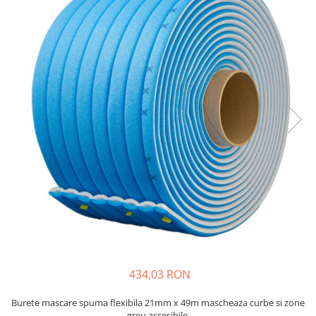
Protectie piele
Protectie vizuala
Vopsire
Sisteme si pahare PPS
Pahare de amestec
Curatare
Tinichigerie
434,03 RON
Burete mascare spuma flexibila 21mm x 49m mascheaza curbe si zone
greu accesibile.