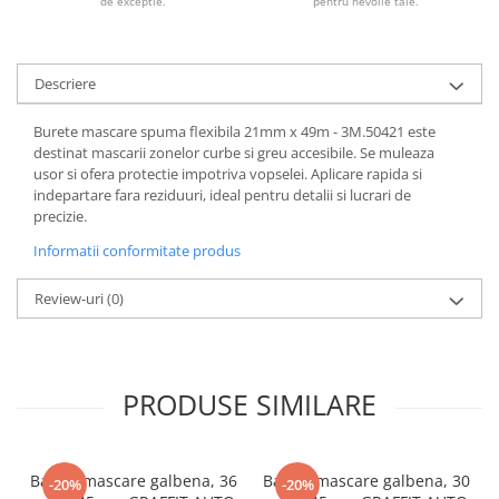
de exceptie.
pentru nevoile tale.
Descriere
Burete mascare spuma flexibila 21mm x 49m - 3M.50421 este
destinat mascarii zonelor curbe si greu accesibile. Se muleaza
usor si ofera protectie impotriva vopselei. Aplicare rapida si
indepartare fara reziduuri, ideal pentru detalii si lucrari de
precizie.
Informatii conformitate produs
Review-uri
(0)
PRODUSE SIMILARE
Banda mascare galbena, 36
Banda mascare galbena, 30
-20%
-20%