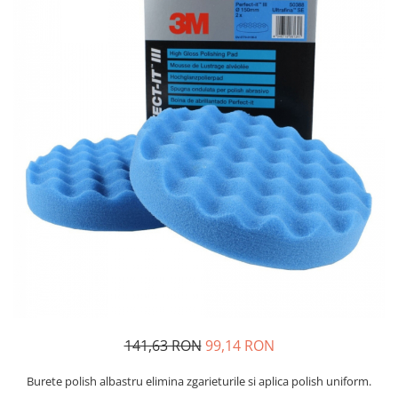
Protectie piele
Protectie vizuala
Vopsire
Sisteme si pahare PPS
Pahare de amestec
Curatare
Tinichigerie
141,63 RON
99,14 RON
Burete polish albastru elimina zgarieturile si aplica polish uniform.