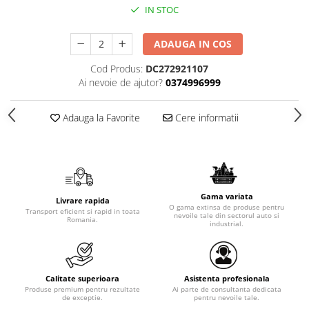
IN STOC
ADAUGA IN COS
Cod Produs:
DC272921107
Ai nevoie de ajutor?
0374996999
Adauga la Favorite
Cere informatii
Gama variata
Livrare rapida
O gama extinsa de produse pentru
Transport eficient si rapid in toata
nevoile tale din sectorul auto si
Romania.
industrial.
Calitate superioara
Asistenta profesionala
Produse premium pentru rezultate
Ai parte de consultanta dedicata
de exceptie.
pentru nevoile tale.