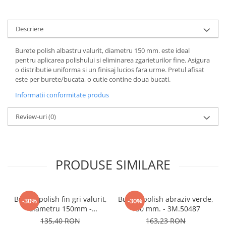
Descriere
Burete polish albastru valurit, diametru 150 mm. este ideal
pentru aplicarea polishului si eliminarea zgarieturilor fine. Asigura
o distributie uniforma si un finisaj lucios fara urme. Pretul afisat
este per burete/bucata, o cutie contine doua bucati.
Informatii conformitate produs
Review-uri
(0)
PRODUSE SIMILARE
Burete polish fin gri valurit,
Burete polish abraziv verde,
-30%
-30%
diametru 150mm -
150 mm. - 3M.50487
3M.09378
135,40 RON
163,23 RON