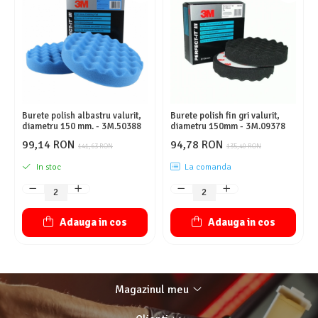
Burete polish albastru valurit,
Burete polish fin gri valurit,
diametru 150 mm. - 3M.50388
diametru 150mm - 3M.09378
99,14 RON
94,78 RON
141,63 RON
135,40 RON
In stoc
La comanda
Adauga in cos
Adauga in cos
Magazinul meu