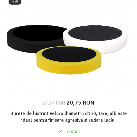
-25%
Protectie piele
Protectie vizuala
Vopsire
Sisteme si pahare PPS
Pahare de amestec
Curatare
Tinichigerie
20,75 RON
27,67 RON
Burete de lustruit Velcro diametru d150, tare, alb este
ideal pentru finisare agresiva si redare luciu.
In stoc