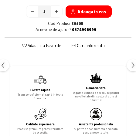
Adauga in cos
Cod Produs:
80105
Ai nevoie de ajutor?
0374996999
Adauga la Favorite
Cere informatii
Gama variata
Livrare rapida
O gama extinsa de produse pentru
Transport eficient si rapid in toata
nevoile tale din sectorul auto si
Romania.
industrial.
Calitate superioara
Asistenta profesionala
Produse premium pentru rezultate
Ai parte de consultanta dedicata
de exceptie.
pentru nevoile tale.