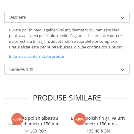
Descriere
Burete polish mediu galben valurit, diametru 150mm este ideal
pentru aplicarea polishului mediu. Asigura echilibru intre putere
de corectie si finisaj fin, adaptandu-se suprafetelor complexe.
Pretul afisat este per burete/bucata, o cutie contine doua bucati.
Informatii conformitate produs
Review-uri
(0)
PRODUSE SIMILARE
Burete polish albastru
Burete polish fin gri valurit,
-30%
-30%
valurit, diametru 150 mm. -
diametru 150mm -
3M.50388
3M.09378
141,63 RON
135,40 RON