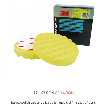
Protectie piele
Protectie vizuala
Vopsire
Sisteme si pahare PPS
Pahare de amestec
Curatare
Tinichigerie
121,63 RON
85,14 RON
Burete polish galben aplica polish mediu si finiseaza eficient.