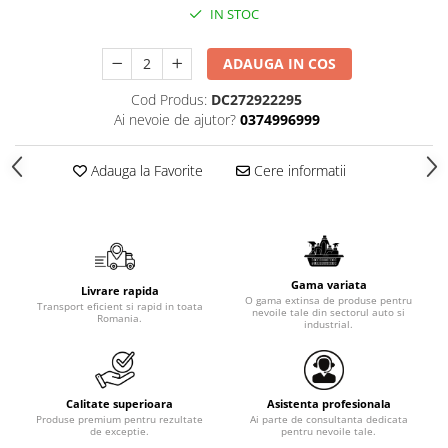
IN STOC
ADAUGA IN COS
Cod Produs:
DC272922295
Ai nevoie de ajutor?
0374996999
Adauga la Favorite
Cere informatii
Gama variata
Livrare rapida
O gama extinsa de produse pentru
Transport eficient si rapid in toata
nevoile tale din sectorul auto si
Romania.
industrial.
Calitate superioara
Asistenta profesionala
Produse premium pentru rezultate
Ai parte de consultanta dedicata
de exceptie.
pentru nevoile tale.