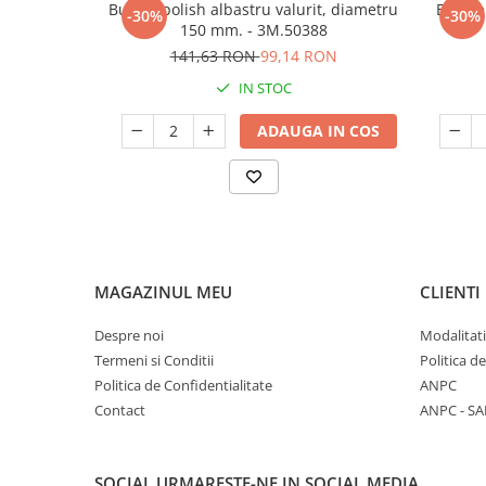
Burete polish albastru valurit, diametru
Burete 
-30%
-30%
150 mm. - 3M.50388
141,63 RON
99,14 RON
IN STOC
ADAUGA IN COS
MAGAZINUL MEU
CLIENTI
Despre noi
Modalitati
Termeni si Conditii
Politica d
Politica de Confidentialitate
ANPC
Contact
ANPC - SA
SOCIAL
URMARESTE-NE IN SOCIAL MEDIA