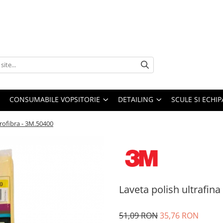
CONSUMABILE VOPSITORIE
DETAILING
SCULE SI ECHI
crofibra - 3M.50400
Laveta polish ultrafin
51,09 RON
35,76 RON