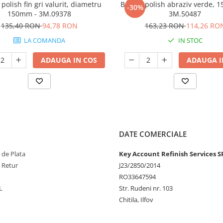
polish fin gri valurit, diametru
Burete polish abraziv verde, 1
-30%
150mm - 3M.09378
3M.50487
135,40 RON
94,78 RON
163,23 RON
114,26 RO
LA COMANDA
IN STOC
ADAUGA IN COS
ADAUGA I
DATE COMERCIALE
 de Plata
Key Account Refinish Services S
e Retur
J23/2850/2014
RO33647594
L
Str. Rudeni nr. 103
Chitila, Ilfov