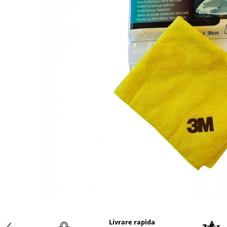
Protectie piele
Protectie vizuala
Vopsire
Sisteme si pahare PPS
Pahare de amestec
Curatare
Tinichigerie
Livrare rapida