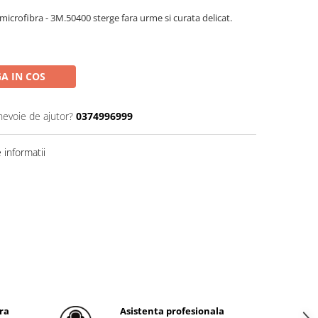
microfibra - 3M.50400 sterge fara urme si curata delicat.
A IN COS
nevoie de ajutor?
0374996999
informatii
ra
Asistenta profesionala