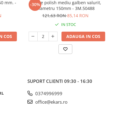
50 mm. -
Burete polish mediu galben valurit,
Burete v
-30%
diametru 150mm - 3M.50488
N
121,63 RON
85,14 RON
IN STOC
N COS
ADAUGA IN COS
SUPORT CLIENTI
09:30 - 16:30
RL
0374996999
office@ekars.ro