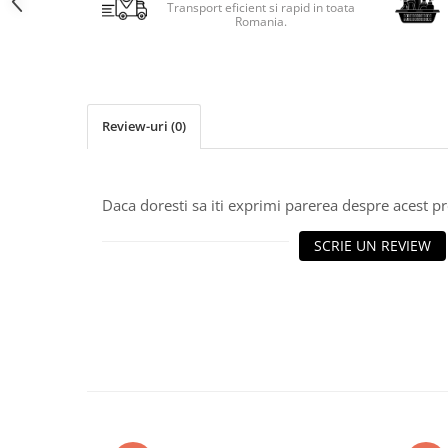
Transport eficient si rapid in toata
Romania.
Review-uri
(0)
Daca doresti sa iti exprimi parerea despre acest 
SCRIE UN REVIEW