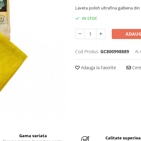
Laveta polish ultrafina galbena din 
IN STOC
ADAUG
Cod Produs:
GC800998889
Ai 
Adauga la Favorite
Cere 
Gama variata
Calitate superioa