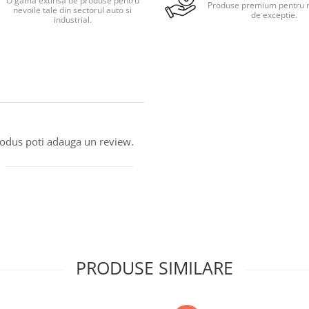
O gama extinsa de produse pentru
Produse premium pentru r
nevoile tale din sectorul auto si
de exceptie.
industrial.
produs poti adauga un review.
PRODUSE SIMILARE