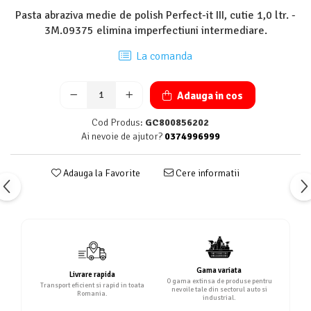
Pasta abraziva medie de polish Perfect-it III, cutie 1,0 ltr. -
3M.09375 elimina imperfectiuni intermediare.
La comanda
Adauga in cos
Cod Produs:
GC800856202
Ai nevoie de ajutor?
0374996999
Adauga la Favorite
Cere informatii
Gama variata
Livrare rapida
O gama extinsa de produse pentru
Transport eficient si rapid in toata
nevoile tale din sectorul auto si
Romania.
industrial.