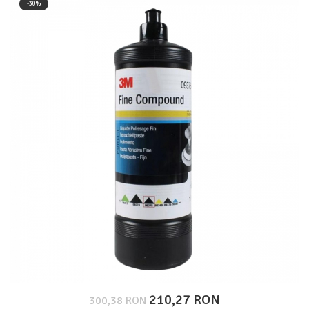
-30%
Protectie piele
Protectie vizuala
Vopsire
Sisteme si pahare PPS
Pahare de amestec
Curatare
Tinichigerie
210,27 RON
300,38 RON