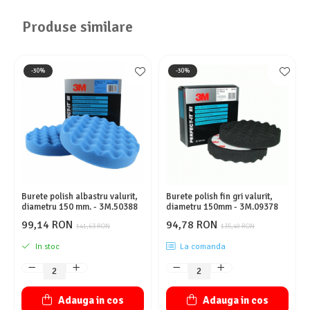
Produse similare
-30%
-30%
Burete polish albastru valurit,
Burete polish fin gri valurit,
diametru 150 mm. - 3M.50388
diametru 150mm - 3M.09378
99,14 RON
94,78 RON
141,63 RON
135,40 RON
In stoc
La comanda
Adauga in cos
Adauga in cos