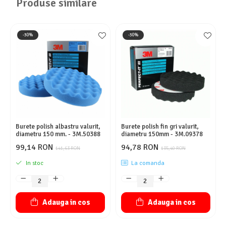
Produse similare
-30%
-30%
Burete polish albastru valurit,
Burete polish fin gri valurit,
diametru 150 mm. - 3M.50388
diametru 150mm - 3M.09378
99,14 RON
94,78 RON
141,63 RON
135,40 RON
In stoc
La comanda
Adauga in cos
Adauga in cos