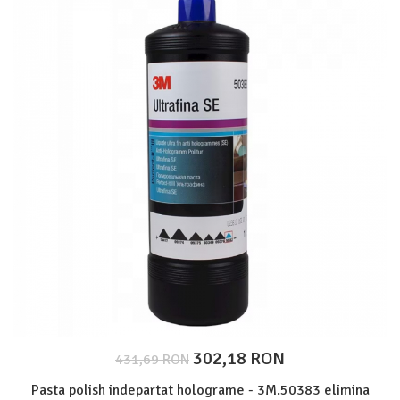
Protectie piele
Protectie vizuala
Vopsire
Sisteme si pahare PPS
Pahare de amestec
Curatare
Tinichigerie
302,18 RON
431,69 RON
Pasta polish indepartat holograme - 3M.50383 elimina