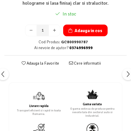
holograme si lasa finisaj clar si stralucitor.
In stoc
Adauga in cos
Cod Produs:
GC800990787
Ai nevoie de ajutor?
0374996999
Adauga la Favorite
Cere informatii
Gama variata
Livrare rapida
O gama extinsa de produse pentru
Transport eficient si rapid in toata
nevoile tale din sectorul auto si
Romania.
industrial.