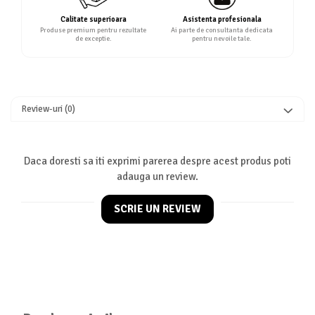
Calitate superioara
Asistenta profesionala
Produse premium pentru rezultate
Ai parte de consultanta dedicata
de exceptie.
pentru nevoile tale.
Review-uri
(0)
Daca doresti sa iti exprimi parerea despre acest produs poti
adauga un review.
SCRIE UN REVIEW