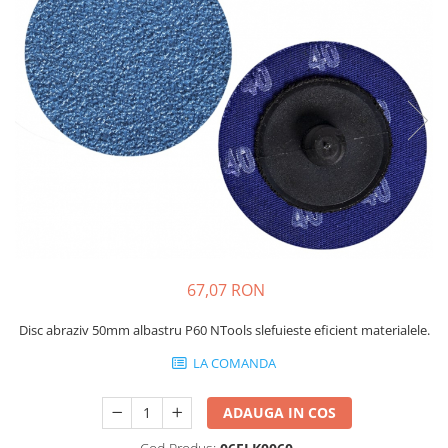
Protectie piele
Protectie vizuala
Vopsire
Sisteme si pahare PPS
Pahare de amestec
Curatare
Tinichigerie
67,07 RON
Disc abraziv 50mm albastru P60 NTools slefuieste eficient materialele.
LA COMANDA
ADAUGA IN COS