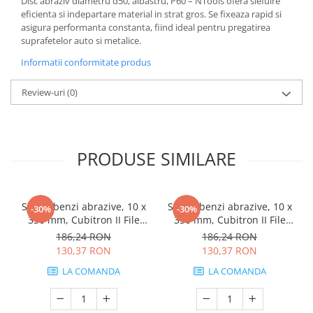
Disc abraziv diametru d50, albastru, P60 – NTools ofera slefuire
eficienta si indepartare material in strat gros. Se fixeaza rapid si
asigura performanta constanta, fiind ideal pentru pregatirea
suprafetelor auto si metalice.
Informatii conformitate produs
Review-uri
(0)
PRODUSE SIMILARE
Set 10 benzi abrazive, 10 x
Set 10 benzi abrazive, 10 x
-30%
-30%
330 mm, Cubitron II File
330 mm, Cubitron II File
Belt P36 - 3M.33437
Belt P60 - 3M.33439
186,24 RON
186,24 RON
130,37 RON
130,37 RON
LA COMANDA
LA COMANDA