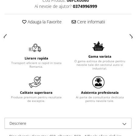
Cod Produs:
06FLK0060
Ai nevoie de ajutor?
0374996999
Adauga la Favorite
Cere informatii
Gama variata
Livrare rapida
O gama extinsa de produse pentru
Transport eficient si rapid in toata
nevoile tale din sectorul auto si
Romania.
industrial.
Calitate superioara
Asistenta profesionala
Produse premium pentru rezultate
Ai parte de consultanta dedicata
de exceptie.
pentru nevoile tale.
Descriere