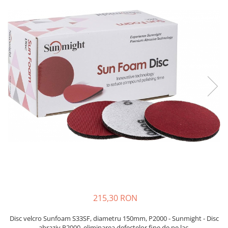
Protectie piele
Protectie vizuala
Vopsire
Sisteme si pahare PPS
Pahare de amestec
Curatare
Tinichigerie
215,30 RON
Disc velcro Sunfoam S33SF, diametru 150mm, P2000 - Sunmight - Disc
abraziv P2000, eliminarea defectelor fine de pe lac.