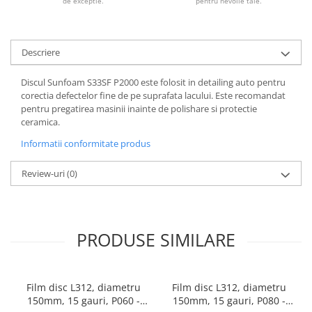
de exceptie.
pentru nevoile tale.
Descriere
Discul Sunfoam S33SF P2000 este folosit in detailing auto pentru
corectia defectelor fine de pe suprafata lacului. Este recomandat
pentru pregatirea masinii inainte de polishare si protectie
ceramica.
Informatii conformitate produs
Review-uri
(0)
PRODUSE SIMILARE
Film disc L312, diametru
Film disc L312, diametru
150mm, 15 gauri, P060 -
150mm, 15 gauri, P080 -