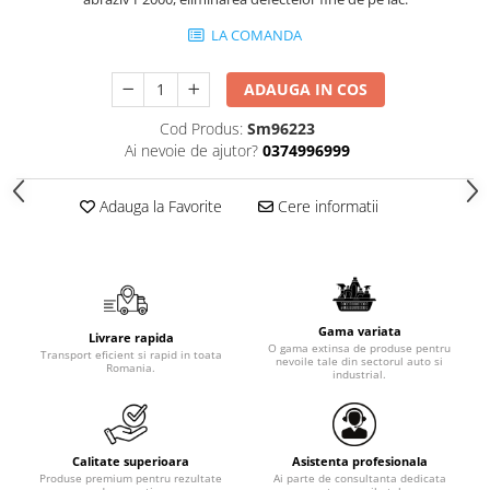
LA COMANDA
ADAUGA IN COS
Cod Produs:
Sm96223
Ai nevoie de ajutor?
0374996999
Adauga la Favorite
Cere informatii
Gama variata
Livrare rapida
O gama extinsa de produse pentru
Transport eficient si rapid in toata
nevoile tale din sectorul auto si
Romania.
industrial.
Calitate superioara
Asistenta profesionala
Produse premium pentru rezultate
Ai parte de consultanta dedicata