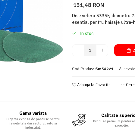
131,48 RON
Disc velcro S33SF, diametru 
esential pentru finisaje ultra-f
In stoc
A
Cod Produs:
Sm54221
Ai nevoie
Adauga la Favorite
Cere 
Gama variata
Calitate superi
O gama extinsa de produse pentru
Produse premium pentru re
nevoile tale din sectorul auto si
exceptie.
industrial.