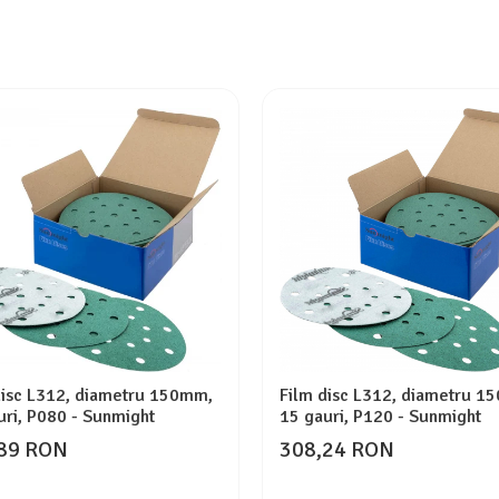
disc L312, diametru 150mm,
Film disc L312, diametru 1
uri, P080 - Sunmight
15 gauri, P120 - Sunmight
89 RON
308,24 RON