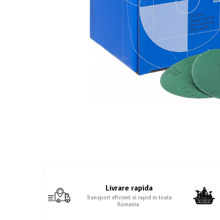
Protectie piele
Protectie vizuala
Vopsire
Sisteme si pahare PPS
Pahare de amestec
Curatare
Tinichigerie
Livrare rapida
Transport eficient si rapid in toata
Romania.