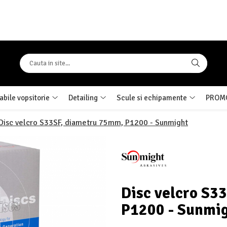
bile vopsitorie
Detailing
Scule si echipamente
PROMO
Disc velcro S33SF, diametru 75mm, P1200 - Sunmight
Disc velcro S3
P1200 - Sunmi