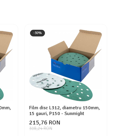
-30%
-30%
50mm,
Film disc L312, diametru 150mm,
Film di
15 gauri, P150 - Sunmight
15 gauri
215,76 RON
215,7
308,24 RON
308,24 