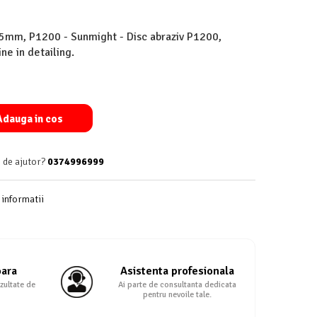
75mm, P1200 - Sunmight - Disc abraziv P1200,
ine in detailing.
dauga in cos
 de ajutor?
0374996999
informatii
oara
Asistenta profesionala
zultate de
Ai parte de consultanta dedicata
pentru nevoile tale.