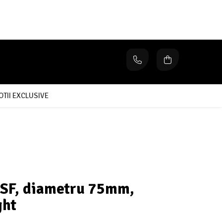
TII EXCLUSIVE
3SF, diametru 75mm,
ght