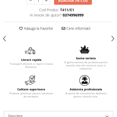
ADAUGA IN COS
Cod Produs:
T411/E1
Ai nevoie de ajutor?
0374996999
Adauga la Favorite
Cere informatii
Gama variata
Livrare rapida
O gama extinsa de produse pentru
Transport eficient si rapid in toata
nevoile tale din sectorul auto si
Romania.
industrial.
Calitate superioara
Asistenta profesionala
Produse premium pentru rezultate
Ai parte de consultanta dedicata
de exceptie.
pentru nevoile tale.
Descriere