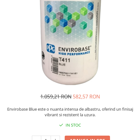
Protectie piele
Protectie vizuala
Vopsire
Sisteme si pahare PPS
Pahare de amestec
Curatare
Tinichigerie
1.059,21 RON
582,57 RON
Envirobase Blue este o nuanta intensa de albastru, oferind un finisaj
vibrant si rezistent la uzura.
IN STOC