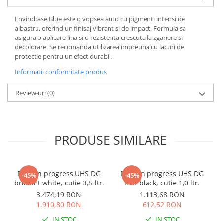
Envirobase Blue este o vopsea auto cu pigmenti intensi de
albastru, oferind un finisaj vibrant si de impact. Formula sa
asigura o aplicare lina si o rezistenta crescuta la zgariere si
decolorare. Se recomanda utilizarea impreuna cu lacuri de
protectie pentru un efect durabil.
Informatii conformitate produs
Review-uri
(0)
PRODUSE SIMILARE
Deltron progress UHS DG
Deltron progress UHS DG
-45%
-45%
brilliant white, cutie 3,5 ltr.
fast black, cutie 1,0 ltr.
3.474,19 RON
1.113,68 RON
1.910,80 RON
612,52 RON
IN STOC
IN STOC