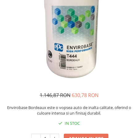
Protectie piele
Protectie vizuala
Vopsire
Sisteme si pahare PPS
Pahare de amestec
Curatare
Tinichigerie
1.146,87 RON
630,78 RON
Envirobase Bordeaux este o vopsea auto de inalta calitate, oferind o
culoare intensa si un finisaj durabil.
IN STOC