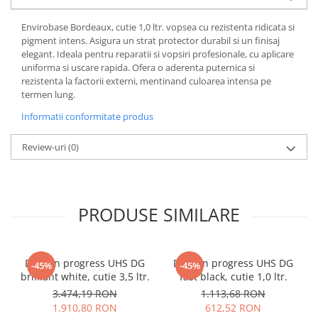
Envirobase Bordeaux, cutie 1,0 ltr. vopsea cu rezistenta ridicata si
pigment intens. Asigura un strat protector durabil si un finisaj
elegant. Ideala pentru reparatii si vopsiri profesionale, cu aplicare
uniforma si uscare rapida. Ofera o aderenta puternica si
rezistenta la factorii externi, mentinand culoarea intensa pe
termen lung.
Informatii conformitate produs
Review-uri
(0)
PRODUSE SIMILARE
Deltron progress UHS DG
Deltron progress UHS DG
-45%
-45%
brilliant white, cutie 3,5 ltr.
fast black, cutie 1,0 ltr.
3.474,19 RON
1.113,68 RON
1.910,80 RON
612,52 RON