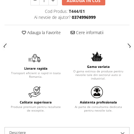
ADAUGA IN COS
Cod Produs:
T444/E1
Ai nevoie de ajutor?
0374996999
Adauga la Favorite
Cere informatii
Gama variata
Livrare rapida
O gama extinsa de produse pentru
Transport eficient si rapid in toata
nevoile tale din sectorul auto si
Romania.
industrial.
Calitate superioara
Asistenta profesionala
Produse premium pentru rezultate
Ai parte de consultanta dedicata
de exceptie.
pentru nevoile tale.
Descriere