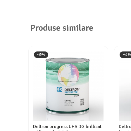
Produse similare
-45%
-45%
Deltron progress UHS DG brilliant
Deltr