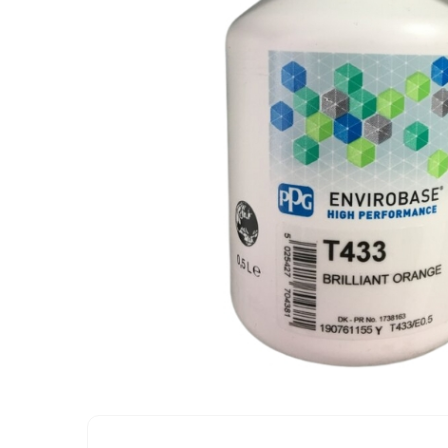
Protectie piele
Protectie vizuala
Vopsire
Sisteme si pahare PPS
Pahare de amestec
Curatare
Tinichigerie