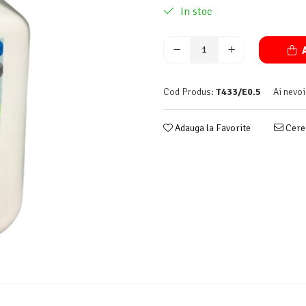
In stoc
A
Cod Produs:
T433/E0.5
Ai nevoi
Adauga la Favorite
Cere 