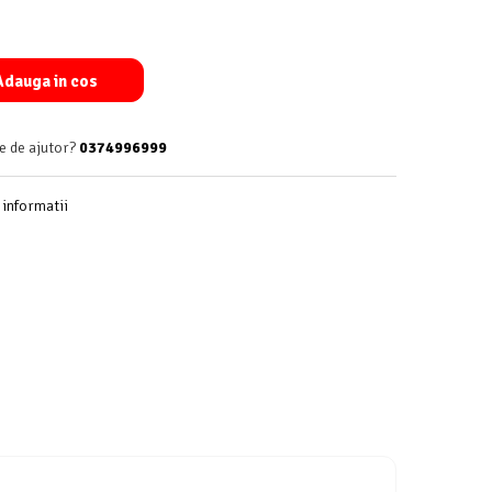
dauga in cos
e de ajutor?
0374996999
informatii