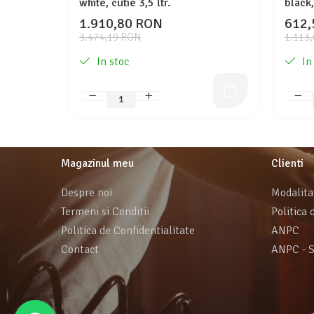
white, cutie 3,5 ltr.
black,
1.910,80 RON
612,
3.474,19 RON
1.113
In stoc
In
Magazinul meu
Clienti
Despre noi
Modalita
Termeni si Conditii
Politica 
Politica de Confidentialitate
ANPC
Contact
ANPC - 