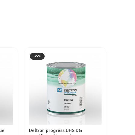
-45%
-45%
ue
Deltron progress UHS DG
Deltron 