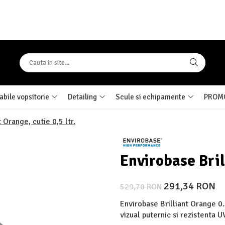
bile vopsitorie
Detailing
Scule si echipamente
PROMO
 Orange, cutie 0,5 ltr.
Envirobase Bril
291,34 RON
529,70 RON
Envirobase Brilliant Orange 0.
vizual puternic si rezistenta U