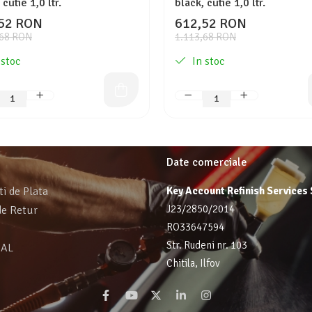
 cutie 1,0 ltr.
black, cutie 1,0 ltr.
52 RON
612,52 RON
,68 RON
1.113,68 RON
 stoc
In stoc
Date comerciale
ti de Plata
Key Account Refinish Services
J23/2850/2014
de Retur
RO33647594
Str. Rudeni nr. 103
SAL
Chitila, Ilfov