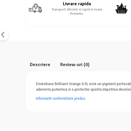
Livrare rapida
Transport eficient si rapid in toata
Romania.
Descriere
Review-uri
(0)
Envirobase Brilliant Orange 0.5L este un pigment portocaliu
aderenta puternica si o protectie sporita impotriva decolora
Informatii conformitate produs