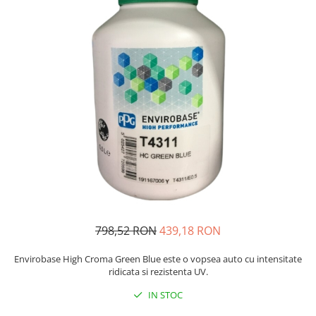
Protectie piele
Protectie vizuala
Vopsire
Sisteme si pahare PPS
Pahare de amestec
Curatare
Tinichigerie
798,52 RON
439,18 RON
Envirobase High Croma Green Blue este o vopsea auto cu intensitate
ridicata si rezistenta UV.
IN STOC