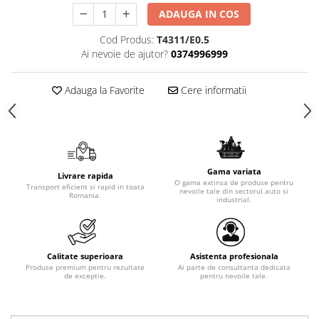
ADAUGA IN COS
Cod Produs:
T4311/E0.5
Ai nevoie de ajutor?
0374996999
Adauga la Favorite
Cere informatii
Gama variata
Livrare rapida
O gama extinsa de produse pentru
Transport eficient si rapid in toata
nevoile tale din sectorul auto si
Romania.
industrial.
Calitate superioara
Asistenta profesionala
Produse premium pentru rezultate
Ai parte de consultanta dedicata
de exceptie.
pentru nevoile tale.