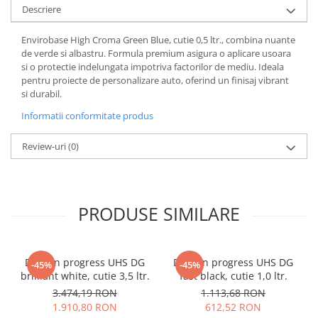
Descriere
Envirobase High Croma Green Blue, cutie 0,5 ltr., combina nuante
de verde si albastru. Formula premium asigura o aplicare usoara
si o protectie indelungata impotriva factorilor de mediu. Ideala
pentru proiecte de personalizare auto, oferind un finisaj vibrant
si durabil.
Informatii conformitate produs
Review-uri
(0)
PRODUSE SIMILARE
Deltron progress UHS DG
Deltron progress UHS DG
-45%
-45%
brilliant white, cutie 3,5 ltr.
fast black, cutie 1,0 ltr.
3.474,19 RON
1.113,68 RON
1.910,80 RON
612,52 RON