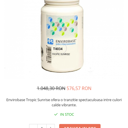
Protectie piele
Protectie vizuala
Vopsire
Sisteme si pahare PPS
Pahare de amestec
Curatare
Tinichigerie
1.048,30 RON
576,57 RON
Envirobase Tropic Sunrise ofera o tranzitie spectaculoasa intre culori
calde vibrante.
IN STOC