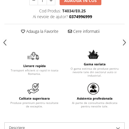
ADAUGA IN COS
Cod Produs:
T4034/E0.25
Ai nevoie de ajutor?
0374996999
Adauga la Favorite
Cere informatii
Gama variata
Livrare rapida
O gama extinsa de produse pentru
Transport eficient si rapid in toata
nevoile tale din sectorul auto si
Romania.
industrial.
Calitate superioara
Asistenta profesionala
Produse premium pentru rezultate
Ai parte de consultanta dedicata
de exceptie.
pentru nevoile tale.
Descriere