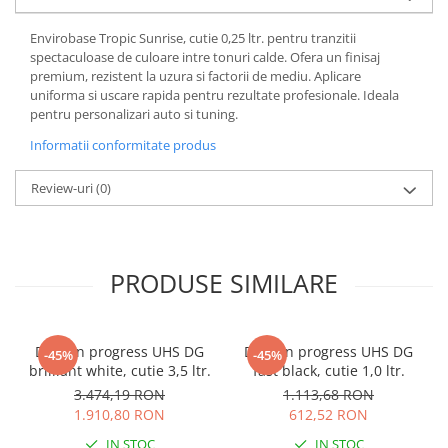
Envirobase Tropic Sunrise, cutie 0,25 ltr. pentru tranzitii
spectaculoase de culoare intre tonuri calde. Ofera un finisaj
premium, rezistent la uzura si factorii de mediu. Aplicare
uniforma si uscare rapida pentru rezultate profesionale. Ideala
pentru personalizari auto si tuning.
Informatii conformitate produs
Review-uri
(0)
PRODUSE SIMILARE
Deltron progress UHS DG
Deltron progress UHS DG
-45%
-45%
brilliant white, cutie 3,5 ltr.
fast black, cutie 1,0 ltr.
3.474,19 RON
1.113,68 RON
1.910,80 RON
612,52 RON
IN STOC
IN STOC