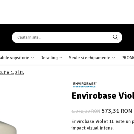
bile vopsitorie
Detailing
Scule si echipamente
PROMO
utie 1,0 ltr.
Envirobase Viole
573,31 RON
1.042,39 RON
Envirobase Violet 1L este un pi
impact vizual intens.