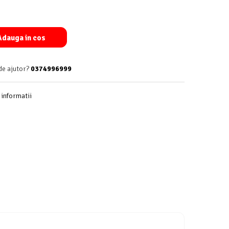
dauga in cos
de ajutor?
0374996999
informatii