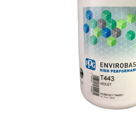
Protectie piele
Protectie vizuala
Vopsire
Sisteme si pahare PPS
Pahare de amestec
Curatare
Tinichigerie