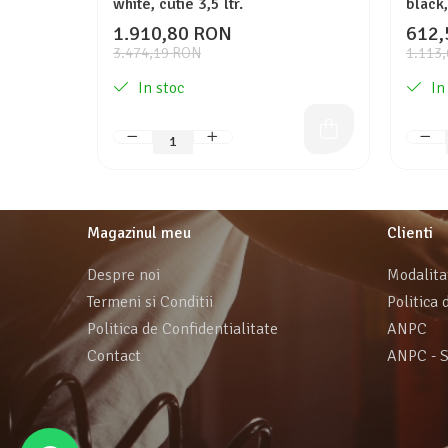
white, cutie 3,5 ltr.
black,
1.910,80 RON
612,
3.474,19 RON
1.113
In stoc
In
Magazinul meu
Clienti
Despre noi
Modalita
Termeni si Conditii
Politica 
Politica de Confidentialitate
ANPC
Contact
ANPC - 