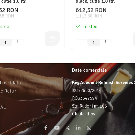
 cutie 1,0 ltr.
black, cutie 1,0 ltr.
52 RON
612,52 RON
,68 RON
1.113,68 RON
 stoc
In stoc
Date comerciale
ti de Plata
Key Account Refinish Services
J23/2850/2014
de Retur
RO33647594
Str. Rudeni nr. 103
SAL
Chitila, Ilfov