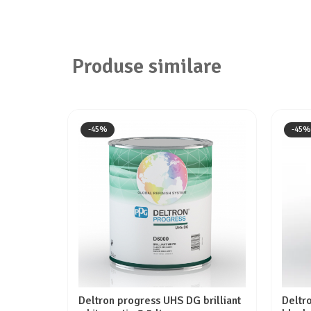
Produse similare
-45%
-45%
Deltron progress UHS DG brilliant
Deltr