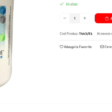
In stoc
A
Cod Produs:
T443/E1
Ai nevoie 
Adauga la Favorite
Cere 