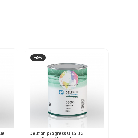
-45%
-45%
ue
Deltron progress UHS DG
Deltron 