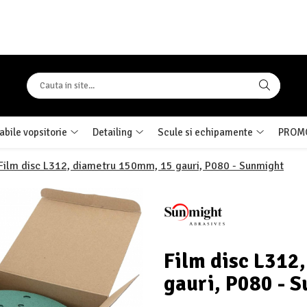
bile vopsitorie
Detailing
Scule si echipamente
PROMO
Film disc L312, diametru 150mm, 15 gauri, P080 - Sunmight
Film disc L312
gauri, P080 - 