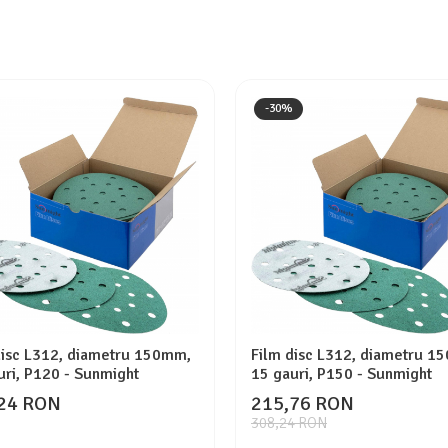
-30%
disc L312, diametru 150mm,
Film disc L312, diametru 1
uri, P120 - Sunmight
15 gauri, P150 - Sunmight
24 RON
215,76 RON
308,24 RON