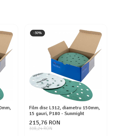
-30%
50mm,
Film disc L312, diametru 150mm,
Film di
15 gauri, P180 - Sunmight
15 gauri
215,76 RON
308,2
308,24 RON