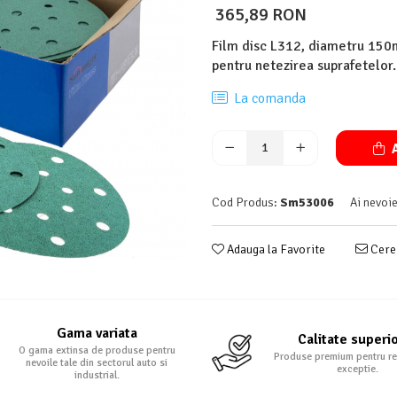
365,89 RON
Film disc L312, diametru 150m
pentru netezirea suprafetelor.
La comanda
A
Cod Produs:
Sm53006
Ai nevoie
Adauga la Favorite
Cere 
Gama variata
Calitate superi
O gama extinsa de produse pentru
Produse premium pentru re
nevoile tale din sectorul auto si
exceptie.
industrial.