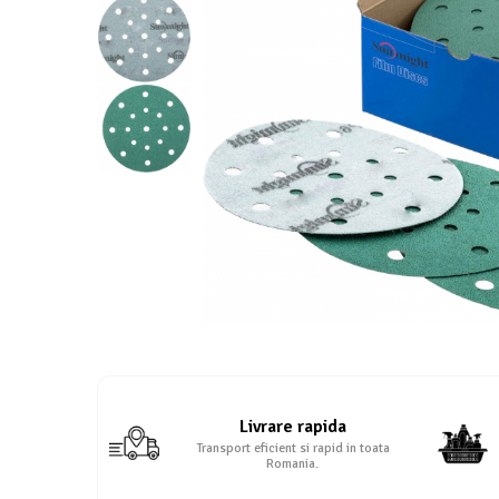
Protectie piele
Protectie vizuala
Vopsire
Sisteme si pahare PPS
Pahare de amestec
Curatare
Tinichigerie
Livrare rapida
Transport eficient si rapid in toata
Romania.