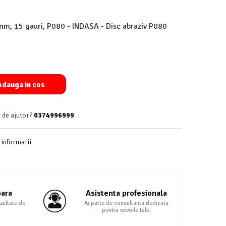
m, 15 gauri, P080 - INDASA - Disc abraziv P080
dauga in cos
 de ajutor?
0374996999
informatii
oara
Asistenta profesionala
zultate de
Ai parte de consultanta dedicata
pentru nevoile tale.