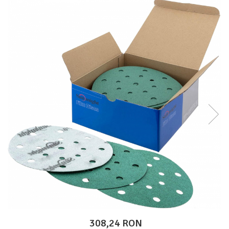
Protectie piele
Protectie vizuala
Vopsire
Sisteme si pahare PPS
Pahare de amestec
Curatare
Tinichigerie
308,24 RON