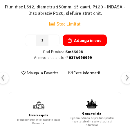
Film disc L312, diametru 150mm, 15 gauri, P120 - INDASA -
Disc abraziv P120, slefuire strat chit.
Stoc Limitat
Adauga in cos
Cod Produs:
Sm53008
Ai nevoie de ajutor?
0374996999
Adauga la Favorite
Cere informatii
Gama variata
Livrare rapida
O gama extinsa de produse pentru
Transport eficient si rapid in toata
nevoile tale din sectorul auto si
Romania.
industrial.