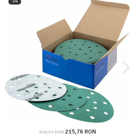
-30%
Protectie piele
Protectie vizuala
Vopsire
Sisteme si pahare PPS
Pahare de amestec
Curatare
Tinichigerie
215,76 RON
308,24 RON