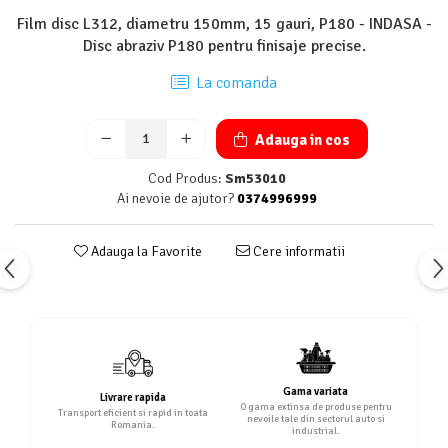
Film disc L312, diametru 150mm, 15 gauri, P180 - INDASA -
Disc abraziv P180 pentru finisaje precise.
La comanda
Adauga in cos
Cod Produs:
Sm53010
Ai nevoie de ajutor?
0374996999
Adauga la Favorite
Cere informatii
Gama variata
Livrare rapida
O gama extinsa de produse pentru
Transport eficient si rapid in toata
nevoile tale din sectorul auto si
Romania.
industrial.