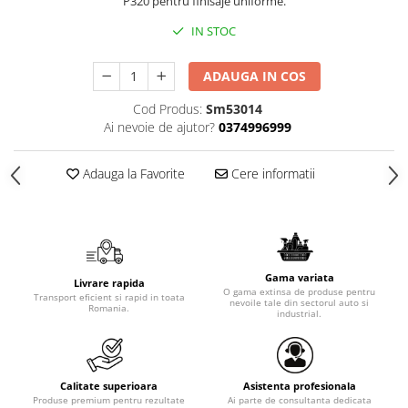
P320 pentru finisaje uniforme.
IN STOC
ADAUGA IN COS
Cod Produs:
Sm53014
Ai nevoie de ajutor?
0374996999
Adauga la Favorite
Cere informatii
Gama variata
Livrare rapida
O gama extinsa de produse pentru
Transport eficient si rapid in toata
nevoile tale din sectorul auto si
Romania.
industrial.
Calitate superioara
Asistenta profesionala
Produse premium pentru rezultate
Ai parte de consultanta dedicata