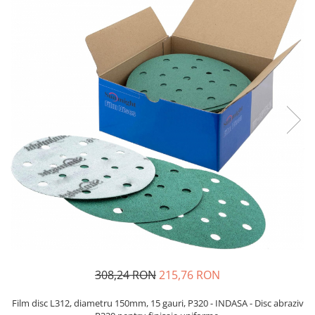
Protectie piele
Protectie vizuala
Vopsire
Sisteme si pahare PPS
Pahare de amestec
Curatare
Tinichigerie
308,24 RON
215,76 RON
Film disc L312, diametru 150mm, 15 gauri, P320 - INDASA - Disc abraziv