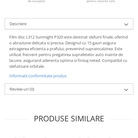
de exceptie.
pentru nevoile tale.
Descriere
Film disc L312 Sunmight P320 este destinat slefuirii finale, oferind
o abraziune delicata si precisa. Designul cu 15 gauri asigura
extragerea eficienta a prafului, prevenind supraincalzirea. Este
utilizat frecvent pentru pregatirea suprafetelor auto inainte de
lacuire, asigurand aderenta optima si finisaj neted. Compatibil cu
slefuitoare orbitale.
Informatii conformitate produs
Review-uri
(0)
PRODUSE SIMILARE