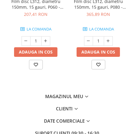
Film disc L312, diametru
Film disc L312, diametru
150mm, 15 gauri, P060 -
150mm, 15 gauri, P080 -
Sunmight
Sunmight
207,41 RON
365,89 RON
LA COMANDA
LA COMANDA
ADAUGA IN COS
ADAUGA IN COS
MAGAZINUL MEU
CLIENTI
DATE COMERCIALE
SUPORT CLIENTI
09:30 - 16:30