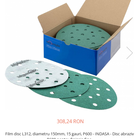
Protectie piele
Protectie vizuala
Vopsire
Sisteme si pahare PPS
Pahare de amestec
Curatare
Tinichigerie
308,24 RON
Film disc L312, diametru 150mm, 15 gauri, P600 - INDASA - Disc abraziv