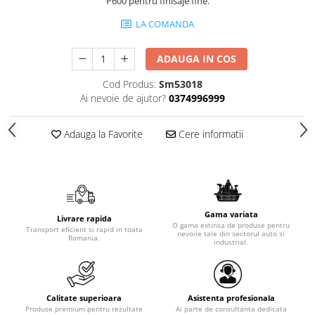
P600 pentru finisaje fine.
LA COMANDA
ADAUGA IN COS
Cod Produs:
Sm53018
Ai nevoie de ajutor?
0374996999
Adauga la Favorite
Cere informatii
Gama variata
Livrare rapida
O gama extinsa de produse pentru
Transport eficient si rapid in toata
nevoile tale din sectorul auto si
Romania.
industrial.
Calitate superioara
Asistenta profesionala
Produse premium pentru rezultate
Ai parte de consultanta dedicata