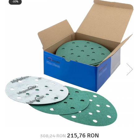
-30%
Protectie piele
Protectie vizuala
Vopsire
Sisteme si pahare PPS
Pahare de amestec
Curatare
Tinichigerie
215,76 RON
308,24 RON