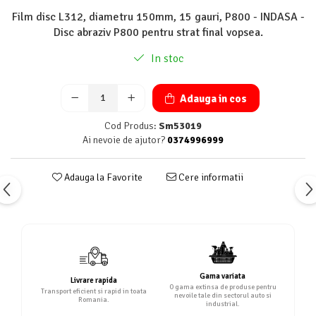
Film disc L312, diametru 150mm, 15 gauri, P800 - INDASA -
Disc abraziv P800 pentru strat final vopsea.
In stoc
Adauga in cos
Cod Produs:
Sm53019
Ai nevoie de ajutor?
0374996999
Adauga la Favorite
Cere informatii
Gama variata
Livrare rapida
O gama extinsa de produse pentru
Transport eficient si rapid in toata
nevoile tale din sectorul auto si
Romania.
industrial.