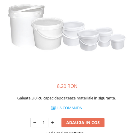
Protectie piele
Protectie vizuala
Vopsire
Sisteme si pahare PPS
Pahare de amestec
Curatare
Tinichigerie
8,20 RON
Galeata 3,0l cu capac depoziteaza materiale in siguranta.
LA COMANDA
ADAUGA IN COS