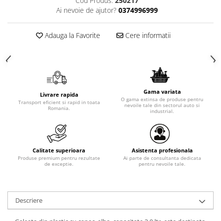
Cod Produs:
250217
Ai nevoie de ajutor?
0374996999
Adauga la Favorite
Cere informatii
Gama variata
Livrare rapida
O gama extinsa de produse pentru
Transport eficient si rapid in toata
nevoile tale din sectorul auto si
Romania.
industrial.
Calitate superioara
Asistenta profesionala
Produse premium pentru rezultate
Ai parte de consultanta dedicata
de exceptie.
pentru nevoile tale.
Descriere