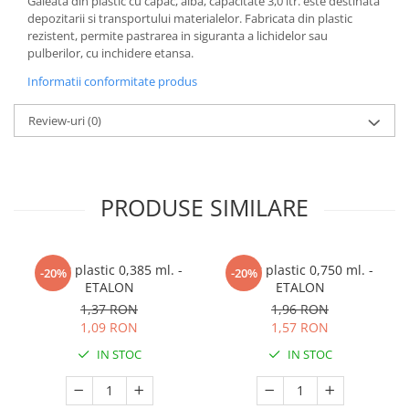
Galeata din plastic cu capac, alba, capacitate 3,0 ltr. este destinata
depozitarii si transportului materialelor. Fabricata din plastic
rezistent, permite pastrarea in siguranta a lichidelor sau
pulberilor, cu inchidere etansa.
Informatii conformitate produs
Review-uri
(0)
PRODUSE SIMILARE
Pahar plastic 0,385 ml. -
Pahar plastic 0,750 ml. -
-20%
-20%
ETALON
ETALON
1,37 RON
1,96 RON
1,09 RON
1,57 RON
IN STOC
IN STOC