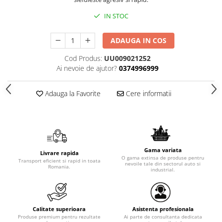
IN STOC
ADAUGA IN COS
Cod Produs:
UU009021252
Ai nevoie de ajutor?
0374996999
Adauga la Favorite
Cere informatii
Gama variata
Livrare rapida
O gama extinsa de produse pentru
Transport eficient si rapid in toata
nevoile tale din sectorul auto si
Romania.
industrial.
Calitate superioara
Asistenta profesionala
Produse premium pentru rezultate
Ai parte de consultanta dedicata