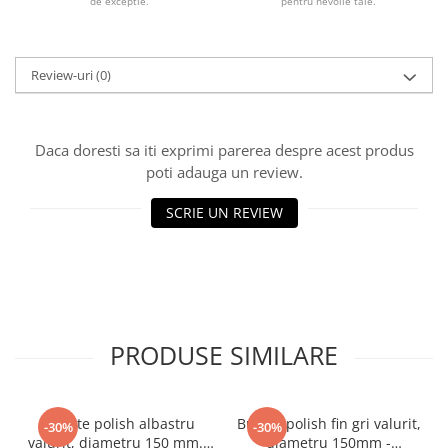
de exceptie.
pentru nevoile tale.
Review-uri
(0)
Daca doresti sa iti exprimi parerea despre acest produs
poti adauga un review.
SCRIE UN REVIEW
PRODUSE SIMILARE
Burete polish albastru
Burete polish fin gri valurit,
-30%
-30%
valurit, diametru 150 mm. -
diametru 150mm -