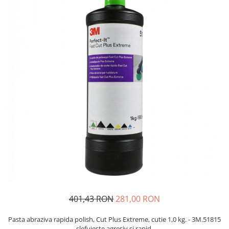
Protectie piele
Protectie vizuala
Vopsire
Sisteme si pahare PPS
Pahare de amestec
Curatare
Tinichigerie
401,43 RON
281,00 RON
Pasta abraziva rapida polish, Cut Plus Extreme, cutie 1,0 kg. - 3M.51815
slefuieste agresiv si rapid.