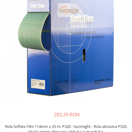
Protectie piele
Protectie vizuala
Vopsire
Sisteme si pahare PPS
Pahare de amestec
Curatare
Tinichigerie
283,39 RON
Rola Softlex Film 114mm x 25 m, P320 - Sunmight - Rola abraziva P320,
ideala pentru finisarea chitului si grundului.