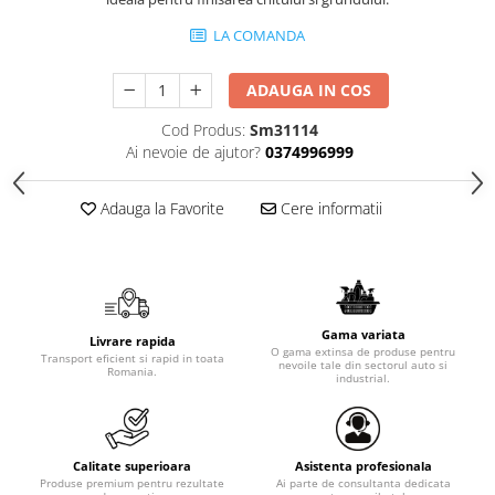
LA COMANDA
ADAUGA IN COS
Cod Produs:
Sm31114
Ai nevoie de ajutor?
0374996999
Adauga la Favorite
Cere informatii
Gama variata
Livrare rapida
O gama extinsa de produse pentru
Transport eficient si rapid in toata
nevoile tale din sectorul auto si
Romania.
industrial.
Calitate superioara
Asistenta profesionala
Produse premium pentru rezultate
Ai parte de consultanta dedicata