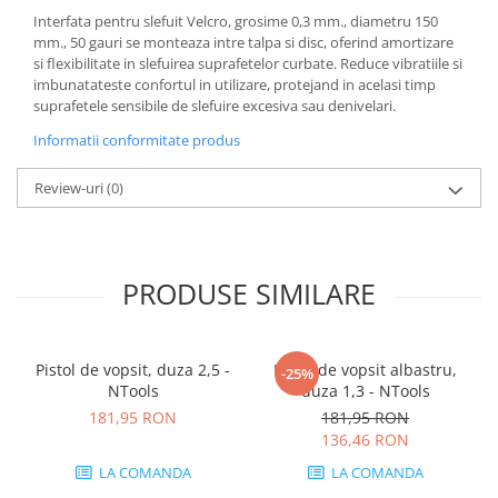
Interfata pentru slefuit Velcro, grosime 0,3 mm., diametru 150
mm., 50 gauri se monteaza intre talpa si disc, oferind amortizare
si flexibilitate in slefuirea suprafetelor curbate. Reduce vibratiile si
imbunatateste confortul in utilizare, protejand in acelasi timp
suprafetele sensibile de slefuire excesiva sau denivelari.
Informatii conformitate produs
Review-uri
(0)
PRODUSE SIMILARE
Pistol de vopsit, duza 2,5 -
Pistol de vopsit albastru,
-25%
NTools
duza 1,3 - NTools
181,95 RON
181,95 RON
136,46 RON
LA COMANDA
LA COMANDA