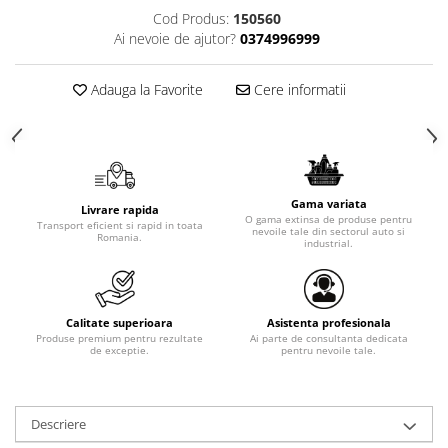
Cod Produs:
150560
Ai nevoie de ajutor?
0374996999
Adauga la Favorite
Cere informatii
Gama variata
Livrare rapida
O gama extinsa de produse pentru
Transport eficient si rapid in toata
nevoile tale din sectorul auto si
Romania.
industrial.
Calitate superioara
Asistenta profesionala
Produse premium pentru rezultate
Ai parte de consultanta dedicata
de exceptie.
pentru nevoile tale.
Descriere