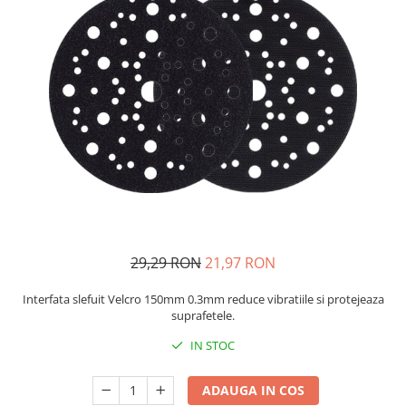
Protectie piele
Protectie vizuala
Vopsire
Sisteme si pahare PPS
Pahare de amestec
Curatare
Tinichigerie
29,29 RON
21,97 RON
Interfata slefuit Velcro 150mm 0.3mm reduce vibratiile si protejeaza
suprafetele.
IN STOC
ADAUGA IN COS