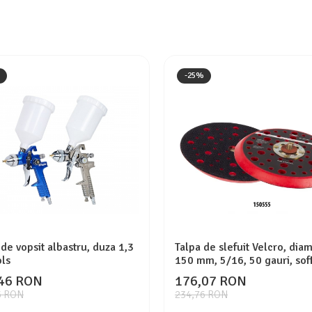
-25%
 de vopsit albastru, duza 1,3
Talpa de slefuit Velcro, dia
ols
150 mm, 5/16, 50 gauri, soft
NTools
46 RON
176,07 RON
5 RON
234,76 RON