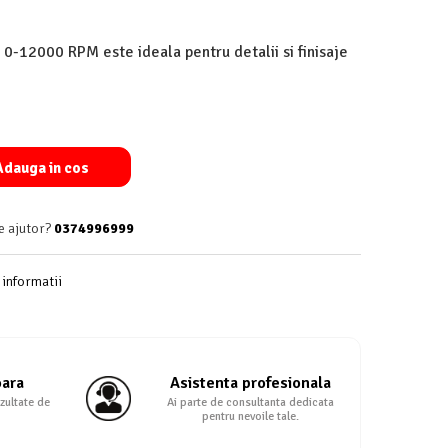
 0-12000 RPM este ideala pentru detalii si finisaje
dauga in cos
e ajutor?
0374996999
informatii
oara
Asistenta profesionala
zultate de
Ai parte de consultanta dedicata
pentru nevoile tale.