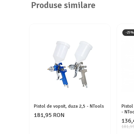
Produse similare
-25%
Pistol de vopsit, duza 2,5 - NTools
Pistol
- NTo
181,95 RON
136,
181,9