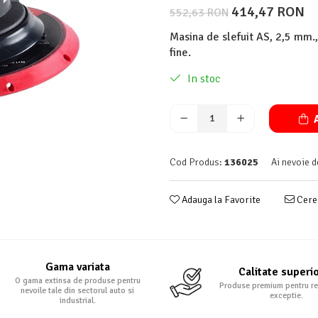
414,47 RON
552,63 RON
Masina de slefuit AS, 2,5 mm.,
fine.
In stoc
A
Cod Produs:
136025
Ai nevoie d
Adauga la Favorite
Cere 
Gama variata
Calitate superi
O gama extinsa de produse pentru
Produse premium pentru re
nevoile tale din sectorul auto si
exceptie.
industrial.