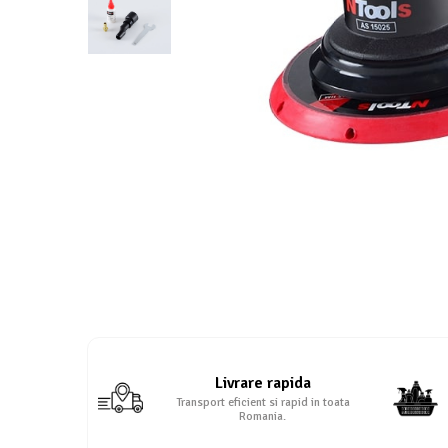
Protectie piele
Protectie vizuala
Vopsire
Sisteme si pahare PPS
Pahare de amestec
Curatare
Tinichigerie
Livrare rapida
Transport eficient si rapid in toata
Romania.