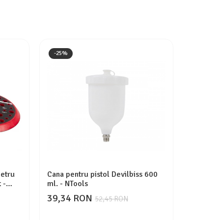
-25%
-30%
metru
Cana pentru pistol Devilbiss 600
Masina d
 -
ml. - NTools
pneumati
mm. - 3
39,34 RON
1.899
52,45 RON
2.713,62