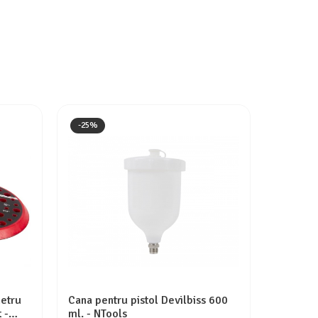
-25%
-30%
metru
Cana pentru pistol Devilbiss 600
Masina d
 -
ml. - NTools
pneumati