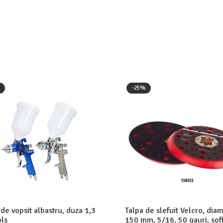
-25%
 de vopsit albastru, duza 1,3
Talpa de slefuit Velcro, dia
ols
150 mm, 5/16, 50 gauri, soft