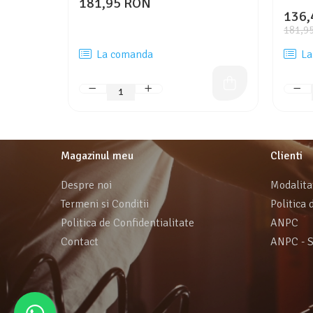
181,95 RON
136,
181,9
La comanda
La
Magazinul meu
Clienti
Despre noi
Modalita
Termeni si Conditii
Politica 
Politica de Confidentialitate
ANPC
Contact
ANPC - 