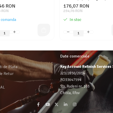
NTools
46 RON
176,07 RON
5 RON
234,76 RON
 comanda
In stoc
Date comerciale
ti de Plata
Key Account Refinish Services
J23/2850/2014
de Retur
RO33647594
Str. Rudeni nr. 103
SAL
Chitila, Ilfov