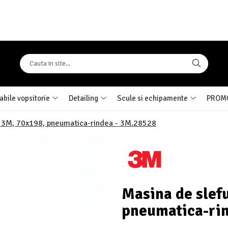
bile vopsitorie
Detailing
Scule si echipamente
PROMO
la 3M, 70x198, pneumatica-rindea - 3M.28528
Masina de slefu
pneumatica-ri