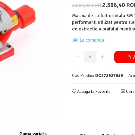
2.586,40 R
3.694,86 RON
Masina de slefuit orbitala 3
performant, utilizat pentru sle
de extractie a prafului mentine
La comanda
A
Cod Produs:
DC272927013
Ai 
Adauga la Favorite
Cere 
Gama variata