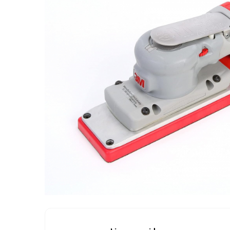
Protectie piele
Protectie vizuala
Vopsire
Sisteme si pahare PPS
Pahare de amestec
Curatare
Tinichigerie