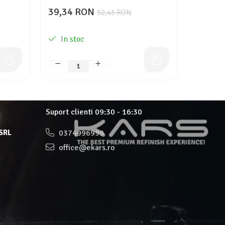
mm. - 3
39,34 RON
1.899
52,45 RON
2.713,62
In stoc
In st
Suport clienti
09:30 - 16:30
 SRL
0374996999
office@ekars.ro