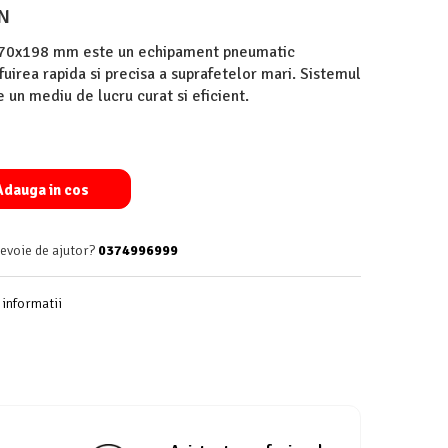
ON
M 70x198 mm este un echipament pneumatic
fuirea rapida si precisa a suprafetelor mari. Sistemul
 un mediu de lucru curat si eficient.
dauga in cos
nevoie de ajutor?
0374996999
informatii