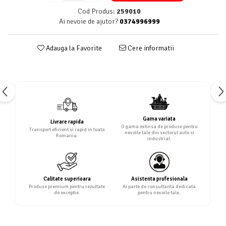
Cod Produs:
259010
Ai nevoie de ajutor?
0374996999
Adauga la Favorite
Cere informatii
Gama variata
Livrare rapida
O gama extinsa de produse pentru
Transport eficient si rapid in toata
nevoile tale din sectorul auto si
Romania.
industrial.
Calitate superioara
Asistenta profesionala
Produse premium pentru rezultate
Ai parte de consultanta dedicata
de exceptie.
pentru nevoile tale.