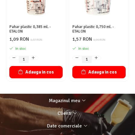
Pahar plastic 0,385 ml. -
Pahar plastic 0,750 ml. -
ETALON
ETALON
1,09 RON
1,57 RON
1,37 RON
1,96 RON
In stoc
In stoc
Adauga in cos
Adauga in cos
Magazinul meu
Clienti
Date comerciale