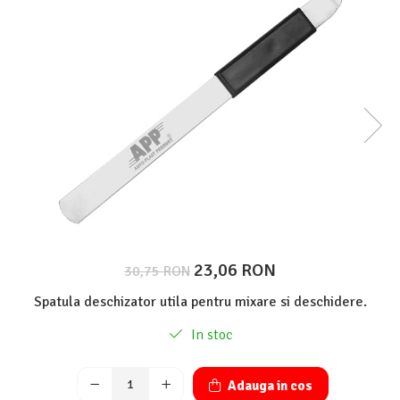
Protectie piele
Protectie vizuala
Vopsire
Sisteme si pahare PPS
Pahare de amestec
Curatare
Tinichigerie
23,06 RON
30,75 RON
Spatula deschizator utila pentru mixare si deschidere.
In stoc
Adauga in cos