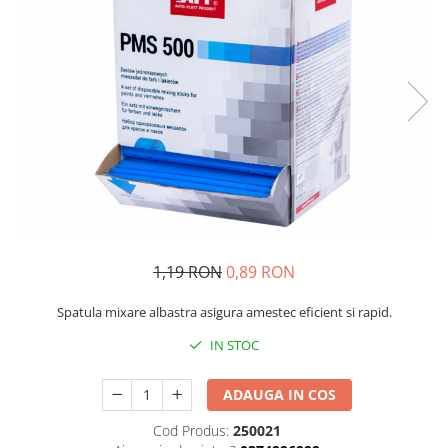
Protectie piele
Protectie vizuala
Vopsire
Sisteme si pahare PPS
Pahare de amestec
Curatare
Tinichigerie
1,19 RON
0,89 RON
Spatula mixare albastra asigura amestec eficient si rapid.
IN STOC
ADAUGA IN COS
Cod Produs:
250021