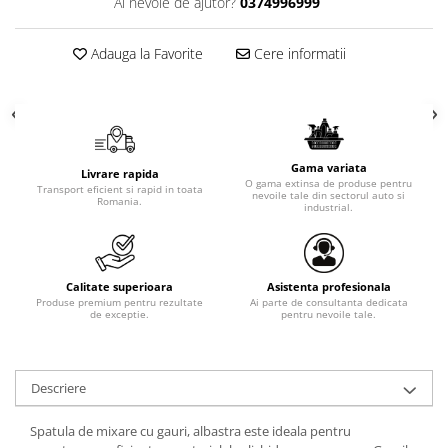
Ai nevoie de ajutor?
0374996999
Adauga la Favorite
Cere informatii
Gama variata
Livrare rapida
O gama extinsa de produse pentru
Transport eficient si rapid in toata
nevoile tale din sectorul auto si
Romania.
industrial.
Calitate superioara
Asistenta profesionala
Produse premium pentru rezultate
Ai parte de consultanta dedicata
de exceptie.
pentru nevoile tale.
Descriere
Spatula de mixare cu gauri, albastra este ideala pentru