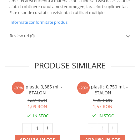
amestecarea eficienta a materialelor lichide sau vascoase. Gaurile
ajuta la obtinerea unui amestec omogen, fara efort suplimentar.
Este usor de curatat si rezistenta la utilizari multiple.
Informatii conformitate produs
Review-uri
(0)
PRODUSE SIMILARE
Pahar plastic 0,385 ml. -
Pahar plastic 0,750 ml. -
-20%
-20%
ETALON
ETALON
1,37 RON
1,96 RON
1,09 RON
1,57 RON
IN STOC
IN STOC
ADAUGA IN COS
ADAUGA IN COS