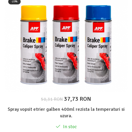
-25%
Protectie piele
Protectie vizuala
Vopsire
Sisteme si pahare PPS
Pahare de amestec
Curatare
Tinichigerie
37,73 RON
50,31 RON
Spray vopsit etrier galben 400ml rezista la temperaturi si
uzura.
In stoc