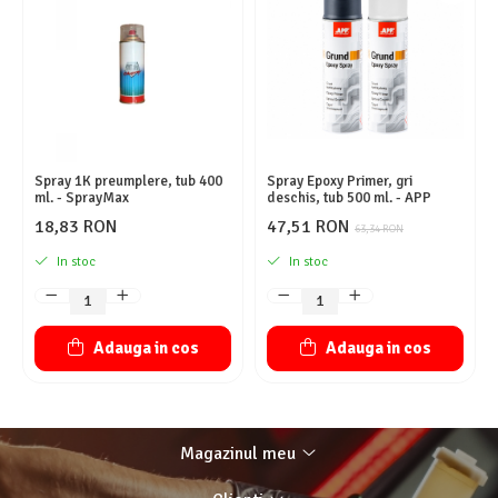
Spray 1K preumplere, tub 400
Spray Epoxy Primer, gri
ml. - SprayMax
deschis, tub 500 ml. - APP
18,83 RON
47,51 RON
63,34 RON
In stoc
In stoc
Adauga in cos
Adauga in cos
Magazinul meu