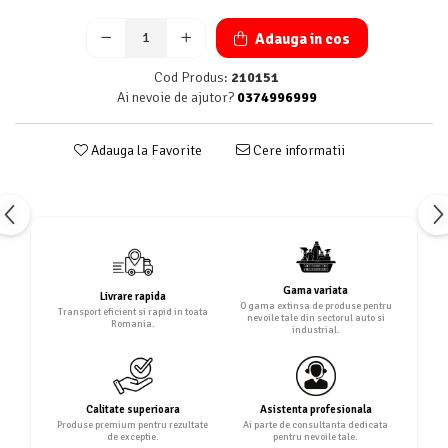
Adauga in cos
Cod Produs:
210151
Ai nevoie de ajutor?
0374996999
Adauga la Favorite
Cere informatii
Gama variata
Livrare rapida
O gama extinsa de produse pentru
Transport eficient si rapid in toata
nevoile tale din sectorul auto si
Romania.
industrial.
Calitate superioara
Asistenta profesionala
Produse premium pentru rezultate
Ai parte de consultanta dedicata
de exceptie.
pentru nevoile tale.