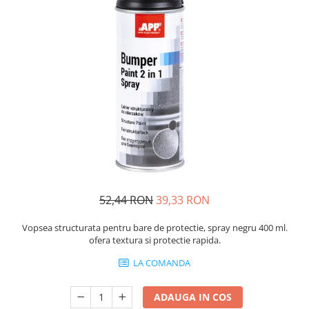
Protectie piele
Protectie vizuala
Vopsire
Sisteme si pahare PPS
Pahare de amestec
Curatare
Tinichigerie
52,44 RON
39,33 RON
Vopsea structurata pentru bare de protectie, spray negru 400 ml.
ofera textura si protectie rapida.
LA COMANDA
ADAUGA IN COS