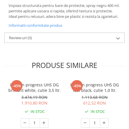
Vopsea structurata pentru bare de protectie, spray negru 400 ml.
permite aplicare usoara si rapida, oferind textura si protectie.
Ideal pentru retusuri, adera bine pe plastic si rezista la zgarieturi.
Informatii conformitate produs
Review-uri
(0)
PRODUSE SIMILARE
Deltron progress UHS DG
Deltron progress UHS DG
-45%
-45%
brilliant white, cutie 3,5 ltr.
fast black, cutie 1,0 ltr.
3.474,19 RON
1.113,68 RON
1.910,80 RON
612,52 RON
IN STOC
IN STOC