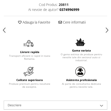
Cod Produs:
20811
Ai nevoie de ajutor?
0374996999
Adauga la Favorite
Cere informatii
Gama variata
Livrare rapida
O gama extinsa de produse pentru
Transport eficient si rapid in toata
nevoile tale din sectorul auto si
Romania.
industrial.
Calitate superioara
Asistenta profesionala
Produse premium pentru rezultate
Ai parte de consultanta dedicata
de exceptie.
pentru nevoile tale.
Descriere