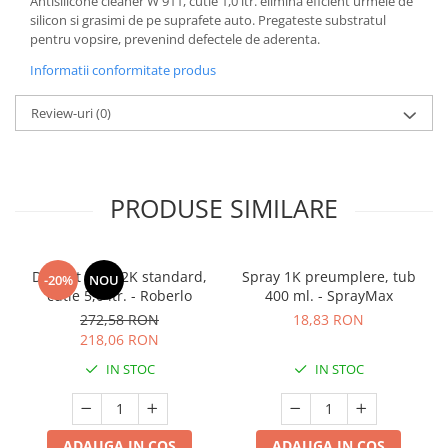
Antisilicone cleaner W 911, cutie 1,0 ltr. elimina eficient urmele de
silicon si grasimi de pe suprafete auto. Pregateste substratul
pentru vopsire, prevenind defectele de aderenta.
Informatii conformitate produs
Review-uri
(0)
PRODUSE SIMILARE
Diluant S322 2K standard,
Spray 1K preumplere, tub
-20%
NOU
cutie 5,0 ltr. - Roberlo
400 ml. - SprayMax
272,58 RON
18,83 RON
218,06 RON
IN STOC
IN STOC
ADAUGA IN COS
ADAUGA IN COS