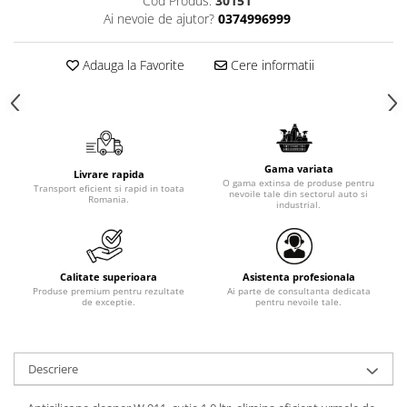
Cod Produs:
30151
Ai nevoie de ajutor?
0374996999
Adauga la Favorite
Cere informatii
Gama variata
Livrare rapida
O gama extinsa de produse pentru
Transport eficient si rapid in toata
nevoile tale din sectorul auto si
Romania.
industrial.
Calitate superioara
Asistenta profesionala
Produse premium pentru rezultate
Ai parte de consultanta dedicata
de exceptie.
pentru nevoile tale.
Descriere