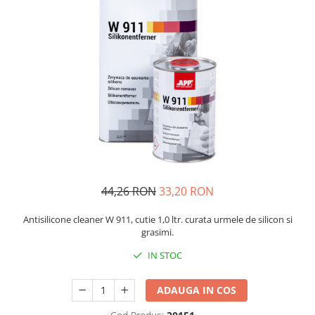
Protectie piele
Protectie vizuala
Vopsire
Sisteme si pahare PPS
Pahare de amestec
Curatare
Tinichigerie
44,26 RON
33,20 RON
Antisilicone cleaner W 911, cutie 1,0 ltr. curata urmele de silicon si
grasimi.
IN STOC
ADAUGA IN COS