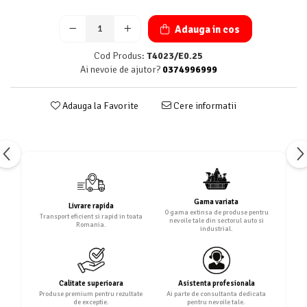
Adauga in cos
Cod Produs:
T4023/E0.25
Ai nevoie de ajutor?
0374996999
Adauga la Favorite
Cere informatii
Gama variata
Livrare rapida
O gama extinsa de produse pentru
Transport eficient si rapid in toata
nevoile tale din sectorul auto si
Romania.
industrial.
Calitate superioara
Asistenta profesionala
Produse premium pentru rezultate
Ai parte de consultanta dedicata
de exceptie.
pentru nevoile tale.