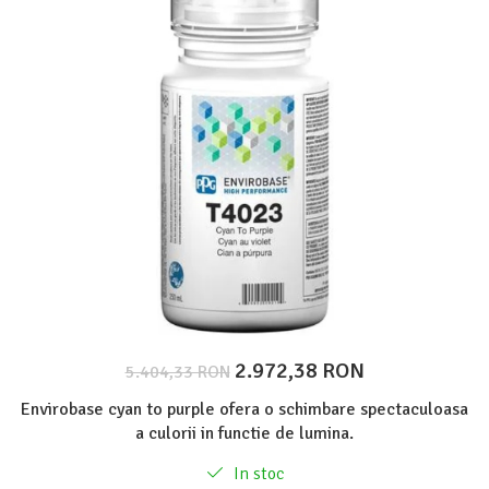
Protectie piele
Protectie vizuala
Vopsire
Sisteme si pahare PPS
Pahare de amestec
Curatare
Tinichigerie
2.972,38 RON
5.404,33 RON
Envirobase cyan to purple ofera o schimbare spectaculoasa
a culorii in functie de lumina.
In stoc