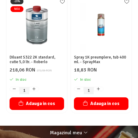
-20%
NOU
Diluant S322 2K standard,
Spray 1K preumplere, tub 400
cutie 5,0 ltr. - Roberlo
ml. - SprayMax
218,06 RON
18,83 RON
272,58 RON
In stoc
In stoc
Adauga in cos
Adauga in cos
Magazinul meu