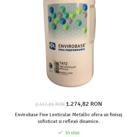
Protectie piele
Protectie vizuala
Vopsire
Sisteme si pahare PPS
Pahare de amestec
Curatare
Tinichigerie
1.274,82 RON
2.317,85 RON
Envirobase Fine Lenticular Metallic ofera un finisaj
sofisticat si reflexii dinamice.
In stoc