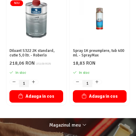
NOU
Diluant S322 2K standard,
Spray 1K preumplere, tub 400
cutie 5,0 ltr. - Roberlo
ml. - SprayMax
218,06 RON
18,83 RON
272,58 RON
In stoc
In stoc
Adauga in cos
Adauga in cos
Magazinul meu