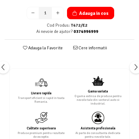
Adauga in cos
Cod Produs:
T472/E2
Ai nevoie de ajutor?
0374996999
Adauga la Favorite
Cere informatii
Gama variata
Livrare rapida
O gama extinsa de produse pentru
Transport eficient si rapid in toata
nevoile tale din sectorul auto si
Romania.
industrial.
Calitate superioara
Asistenta profesionala
Produse premium pentru rezultate
Ai parte de consultanta dedicata
de exceptie.
pentru nevoile tale.