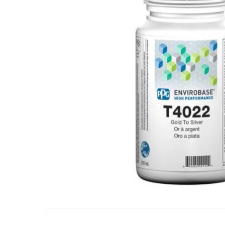
Protectie piele
Protectie vizuala
Vopsire
Sisteme si pahare PPS
Pahare de amestec
Curatare
Tinichigerie