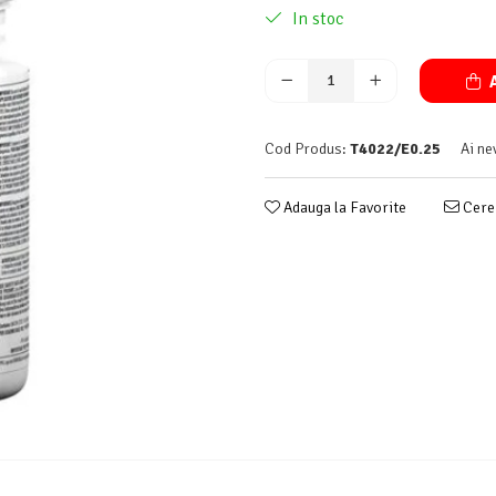
In stoc
A
Cod Produs:
T4022/E0.25
Ai ne
Adauga la Favorite
Cere 