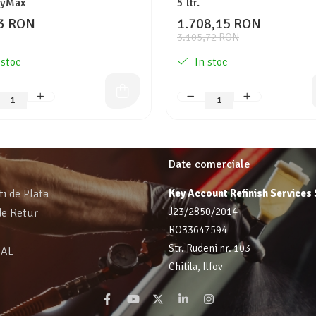
ayMax
5 ltr.
3 RON
1.708,15 RON
3.105,72 RON
 stoc
In stoc
Date comerciale
ti de Plata
Key Account Refinish Services
J23/2850/2014
de Retur
RO33647594
Str. Rudeni nr. 103
SAL
Chitila, Ilfov