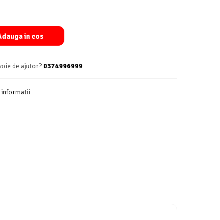
dauga in cos
voie de ajutor?
0374996999
informatii