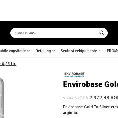
bile vopsitorie
Detailing
Scule si echipamente
PROMO
 0,25 ltr.
Envirobase Gold 
2.972,38 R
5.404,33 RON
Envirobase Gold To Silver creea
argintiu.