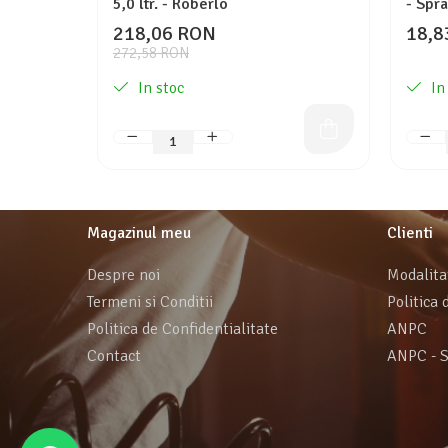
5,0 ltr. - Roberlo
- Spr
218,06 RON
18,8
272,58 RON
In stoc
In
Magazinul meu
Clienti
Despre noi
Modalita
Termeni si Conditii
Politica 
Politica de Confidentialitate
ANPC
Contact
ANPC - 