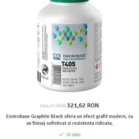
Protectie piele
Protectie vizuala
Vopsire
Sisteme si pahare PPS
Pahare de amestec
Curatare
Tinichigerie
321,62 RON
584,77 RON
Envirobase Graphite Black ofera un efect grafit modern, cu
un finisaj sofisticat si rezistenta ridicata.
In stoc