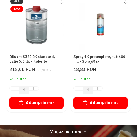
-20%
NOU
Diluant S322 2K standard,
Spray 1K preumplere, tub 400
cutie 5,0 ltr. - Roberlo
ml. - SprayMax
218,06 RON
18,83 RON
272,58 RON
In stoc
In stoc
Adauga in cos
Adauga in cos
Magazinul meu