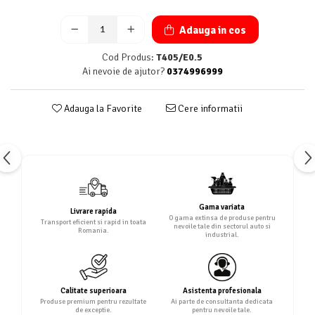
Adauga in cos
Cod Produs:
T405/E0.5
Ai nevoie de ajutor?
0374996999
Adauga la Favorite
Cere informatii
Gama variata
Livrare rapida
O gama extinsa de produse pentru
Transport eficient si rapid in toata
nevoile tale din sectorul auto si
Romania.
industrial.
Calitate superioara
Asistenta profesionala
Produse premium pentru rezultate
Ai parte de consultanta dedicata
de exceptie.
pentru nevoile tale.