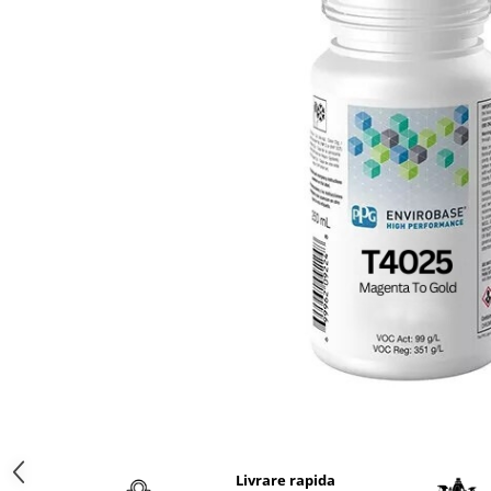
Protectie piele
Protectie vizuala
Vopsire
Sisteme si pahare PPS
Pahare de amestec
Curatare
Tinichigerie
Livrare rapida