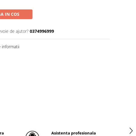
A IN COS
evoie de ajutor?
0374996999
informatii
ra
Asistenta profesionala