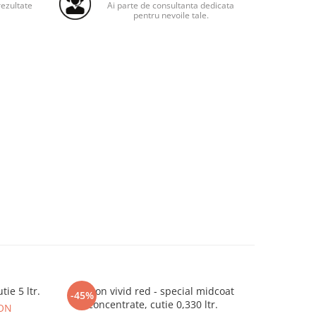
ezultate
Ai parte de consultanta dedicata
pentru nevoile tale.
ie 5 ltr.
Deltron vivid red - special midcoat
Deltron 
-45%
-45%
concentrate, cutie 0,330 ltr.
RON