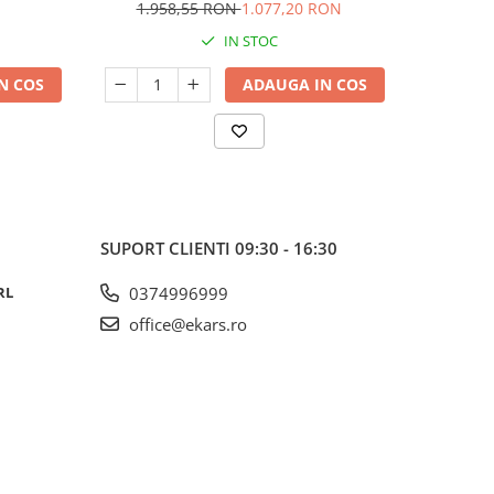
1.958,55 RON
1.077,20 RON
77
IN STOC
N COS
ADAUGA IN COS
SUPORT CLIENTI
09:30 - 16:30
RL
0374996999
office@ekars.ro