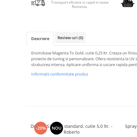
Transport eficient si rapid in toata
Romania.
Review-uri
(0)
Descriere
Envirobase Magenta To Gold, cutie 0,25 ltr. Creaza un finis
proiecte de tuning si personalizare. Ofera rezistenta la UV 
stralucirea intensa. Aplicare uniforma si uscare rapida pentr
Informatii conformitate produs
Diluant S322 2K standard, cutie 5,0 ltr. -
Spray
-20%
NOU
Roberlo