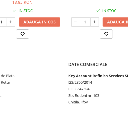
18,83 RON
IN STOC
IN STOC
ADAUGA IN COS
ADAUGA I
DATE COMERCIALE
 de Plata
Key Account Refinish Services S
e Retur
J23/2850/2014
RO33647594
L
Str. Rudeni nr. 103
Chitila, Ilfov