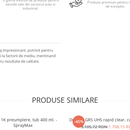
O gama extinsa de produse pentru
Produse premium pentru r
nevoile tale din sectorul auto si
de exceptie.
industrial.
aj impresionant, potrivit pentru
si la factorii de mediu, mentinand
u rezultate de calitate.
PRODUSE SIMILARE
 1K preumplere, tub 400 ml. -
Deltron GRS UHS rapid clear, cut
-45%
SprayMax
3.105,72 RON
1.708,15 