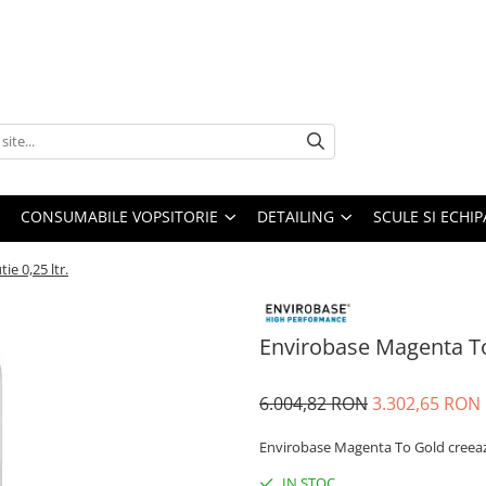
CONSUMABILE VOPSITORIE
DETAILING
SCULE SI ECHI
e 0,25 ltr.
Envirobase Magenta To 
6.004,82 RON
3.302,65 RON
Envirobase Magenta To Gold creeaza
IN STOC