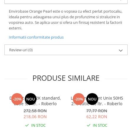
Envirobase Orange Pearl este o vopsea cu efect perlat portocaliu,
ideala pentru adaugarea unui plus de profunzime si stralucire in
vopsirea auto. Se aplica usor si ofera un finisaj rezistent la factorii
externi.
Informatii conformitate produs
Review-uri
(0)
PRODUSE SIMILARE
Diluant S322 2K standard,
Lac transparent Unix 50HS
-20%
NOU
-20%
NOU
cutie 5,0 ltr. - Roberlo
2:1, cutie 1,0 ltr. - Roberlo
272,58 RON
77,77 RON
218,06 RON
62,22 RON
IN STOC
IN STOC