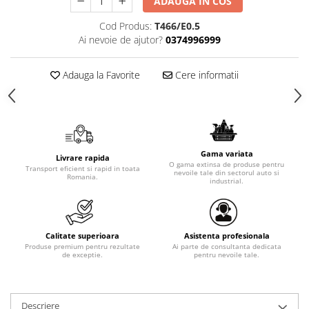
ADAUGA IN COS
Cod Produs:
T466/E0.5
Ai nevoie de ajutor?
0374996999
Adauga la Favorite
Cere informatii
Gama variata
Livrare rapida
O gama extinsa de produse pentru
Transport eficient si rapid in toata
nevoile tale din sectorul auto si
Romania.
industrial.
Calitate superioara
Asistenta profesionala
Produse premium pentru rezultate
Ai parte de consultanta dedicata
de exceptie.
pentru nevoile tale.
Descriere