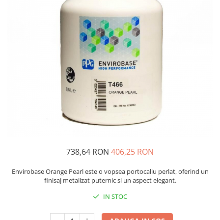
Protectie piele
Protectie vizuala
Vopsire
Sisteme si pahare PPS
Pahare de amestec
Curatare
Tinichigerie
738,64 RON
406,25 RON
Envirobase Orange Pearl este o vopsea portocaliu perlat, oferind un
finisaj metalizat puternic si un aspect elegant.
IN STOC