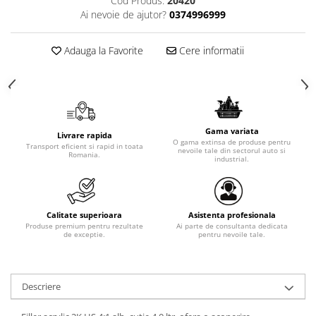
Cod Produs:
20420
Ai nevoie de ajutor?
0374996999
Adauga la Favorite
Cere informatii
Gama variata
Livrare rapida
O gama extinsa de produse pentru
Transport eficient si rapid in toata
nevoile tale din sectorul auto si
Romania.
industrial.
Calitate superioara
Asistenta profesionala
Produse premium pentru rezultate
Ai parte de consultanta dedicata
de exceptie.
pentru nevoile tale.
Descriere