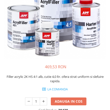
Protectie piele
Protectie vizuala
Vopsire
Sisteme si pahare PPS
Pahare de amestec
Curatare
Tinichigerie
469,53 RON
Filler acrylic 2K HS 4:1 alb, cutie 4,0 ltr. ofera strat uniform si slefuire
rapida.
LA COMANDA
ADAUGA IN COS