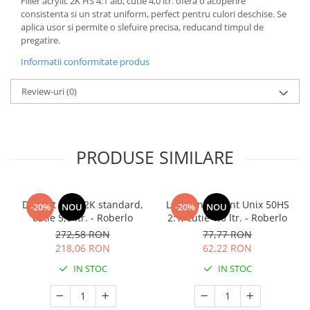
Filler acrylic 2K HS 4:1 alb, cutie 4,0 ltr. ofera o acoperire
consistenta si un strat uniform, perfect pentru culori deschise. Se
aplica usor si permite o slefuire precisa, reducand timpul de
pregatire.
Informatii conformitate produs
Review-uri
(0)
PRODUSE SIMILARE
Diluant S322 2K standard,
Lac transparent Unix 50HS
-20%
NOU
-20%
NOU
cutie 5,0 ltr. - Roberlo
2:1, cutie 1,0 ltr. - Roberlo
272,58 RON
77,77 RON
218,06 RON
62,22 RON
IN STOC
IN STOC