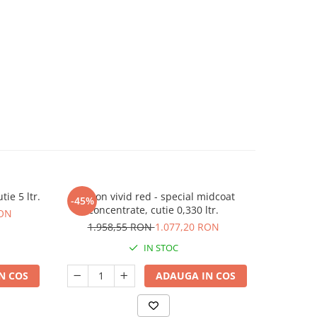
ie 5 ltr.
Deltron vivid red - special midcoat
Deltron 
-45%
-45%
concentrate, cutie 0,330 ltr.
RON
1.958,55 RON
1.077,20 RON
77
IN STOC
N COS
ADAUGA IN COS