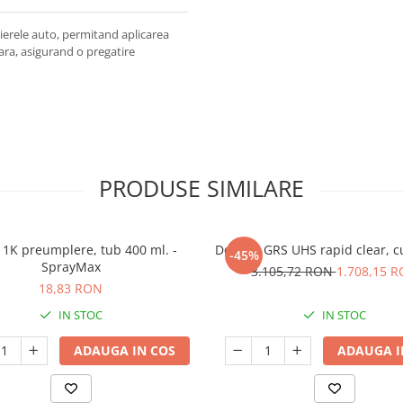
telierele auto, permitand aplicarea
ara, asigurand o pregatire
PRODUSE SIMILARE
 1K preumplere, tub 400 ml. -
Deltron GRS UHS rapid clear, cut
-45%
SprayMax
3.105,72 RON
1.708,15 
18,83 RON
IN STOC
IN STOC
ADAUGA IN COS
ADAUGA I