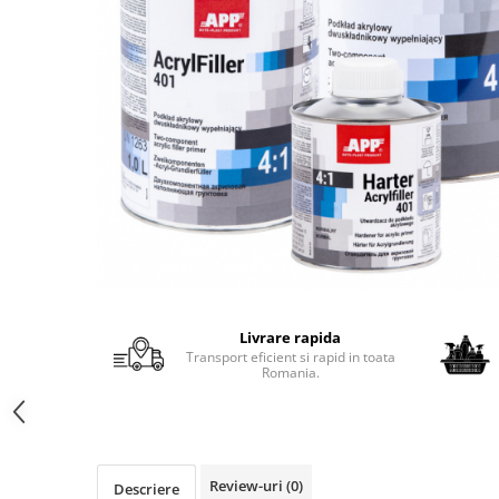
Protectie piele
Protectie vizuala
Vopsire
Sisteme si pahare PPS
Pahare de amestec
Curatare
Tinichigerie
Livrare rapida
Transport eficient si rapid in toata
Romania.
Review-uri
(0)
Descriere