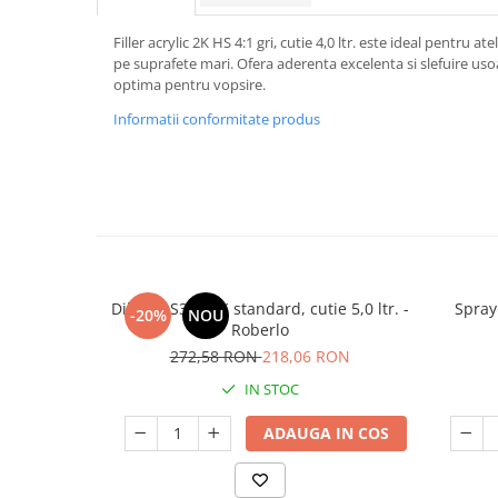
Filler acrylic 2K HS 4:1 gri, cutie 4,0 ltr. este ideal pentru a
pe suprafete mari. Ofera aderenta excelenta si slefuire uso
optima pentru vopsire.
Informatii conformitate produs
Diluant S322 2K standard, cutie 5,0 ltr. -
Spray
-20%
NOU
Roberlo
272,58 RON
218,06 RON
IN STOC
ADAUGA IN COS